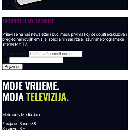
ZARONITE U
MY TV SVIJET
Prijavi se na naš newsletter i budi među prvima koji će dobiti ekskluzivan
pregled najnovijih emisija, specijalnih sadržaja i ažurirane programske
sheme MY TV.
Email adresa
HP
MOJE VRIJEME.
MOJA
TELEVIZIJA.
Metropoly Media d.o.o.
Zmaja od Bosne 88
Sarajevo, BiH