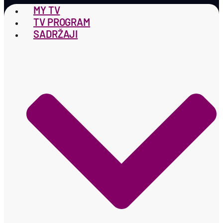
MY TV
TV PROGRAM
SADRŽAJI