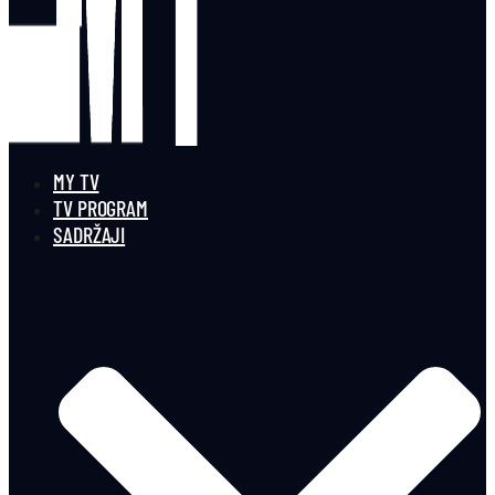
MY TV
TV PROGRAM
SADRŽAJI