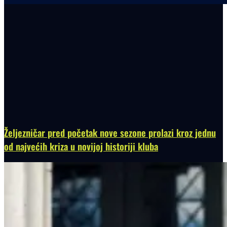
Željezničar pred početak nove sezone prolazi kroz jednu
od najvećih kriza u novijoj historiji kluba