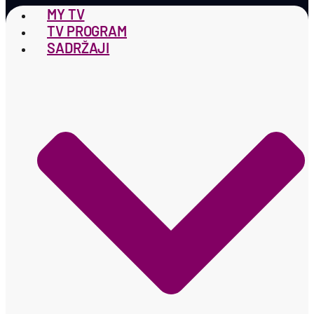
MY TV
TV PROGRAM
SADRŽAJI