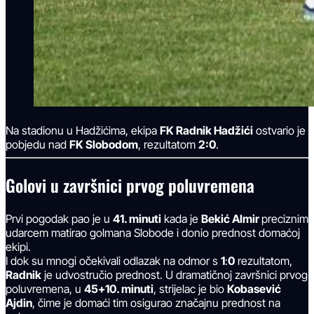
Na stadionu u Hadžićima, ekipa
FK Radnik Hadžići
ostvario je
pobjedu nad
FK Slobodom
, rezultatom
2:0
.
Golovi u završnici prvog poluvremena
Prvi pogodak pao je u
41. minuti
kada je
Bekić Almir
preciznim
udarcem matirao golmana Slobode i donio prednost domaćoj
ekipi.
I dok su mnogi očekivali odlazak na odmor s
1
:
0
rezultatom,
Radnik
je udvostručio prednost. U dramatičnoj završnici prvog
poluvremena, u
45+10. minuti
, strijelac je bio
Kobasević
Ajdin
, čime je domaći tim osigurao značajnu prednost na