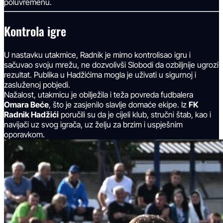
poluvremenu.
Kontrola igre
U nastavku utakmice, Radnik je mirno kontrolisao igru i
sačuvao svoju mrežu, ne dozvolivši Slobodi da ozbiljnije ugrozi
rezultat. Publika u Hadžićima mogla je uživati u sigurnoj i
zasluženoj pobjedi.
Nažalost, utakmicu je obilježila i teža povreda fudbalera
Omara Beće
, što je zasjenilo slavlje domaće ekipe. Iz
FK
Radnik Hadžići
poručili su da je cijeli klub, stručni štab, kao i
navijači uz svog igrača, uz želju za brzim i uspješnim
oporavkom.