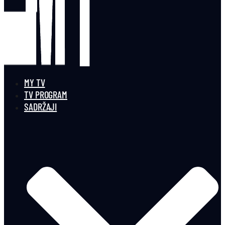
MY TV
TV PROGRAM
SADRŽAJI