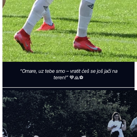
“Omare, uz tebe smo – vratit ćeš se još jači na
teren!”
💙🙏⚽