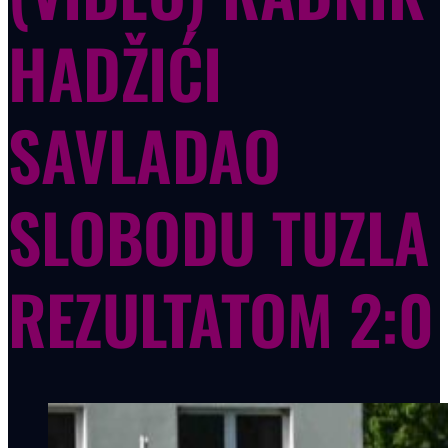
HADŽIĆI
SAVLADAO
SLOBODU TUZLA
REZULTATOM 2:0