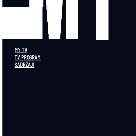
MY TV
TV PROGRAM
SADRŽAJI