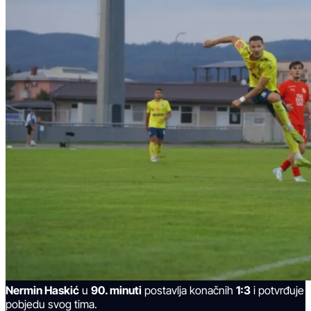
Nermin Haskić
u
90. minuti
postavlja konačnih
1:3
i potvrđuje
pobjedu svog tima.