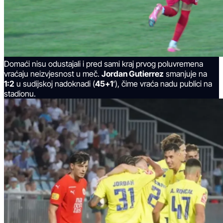
Domaći nisu odustajali i pred sami kraj prvog poluvremena
vraćaju neizvjesnost u meč.
Jordan Gutierrez
smanjuje na
1:2
u sudijskoj nadoknadi (
45+1
‘), čime vraća nadu publici na
stadionu.