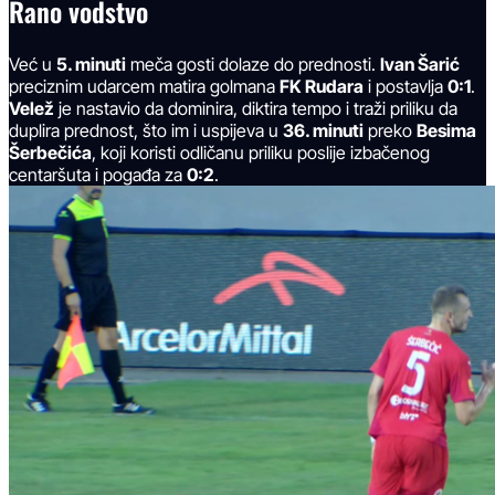
Rano vodstvo
Već u
5. minuti
meča gosti dolaze do prednosti.
Ivan Šarić
preciznim udarcem matira golmana
FK Rudara
i postavlja
0:1
.
Velež
je nastavio da dominira, diktira tempo i traži priliku da
duplira prednost, što im i uspijeva u
36. minuti
preko
Besima
Šerbečića
, koji koristi odličanu priliku poslije izbačenog
centaršuta i pogađa za
0:2
.