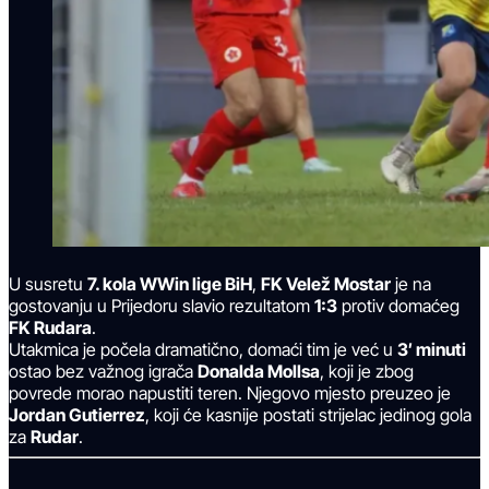
U susretu
7. kola WWin lige BiH
,
FK Velež Mostar
je na
gostovanju u Prijedoru slavio rezultatom
1:3
protiv domaćeg
FK Rudara
.
Utakmica je počela dramatično, domaći tim je već u
3′ minuti
ostao bez važnog igrača
Donalda Mollsa
, koji je zbog
povrede morao napustiti teren. Njegovo mjesto preuzeo je
Jordan Gutierrez
, koji će kasnije postati strijelac jedinog gola
za
Rudar
.