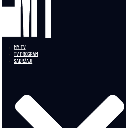
MY TV
TV PROGRAM
SADRŽAJI