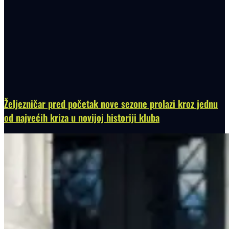
Željezničar pred početak nove sezone prolazi kroz jednu
od najvećih kriza u novijoj historiji kluba