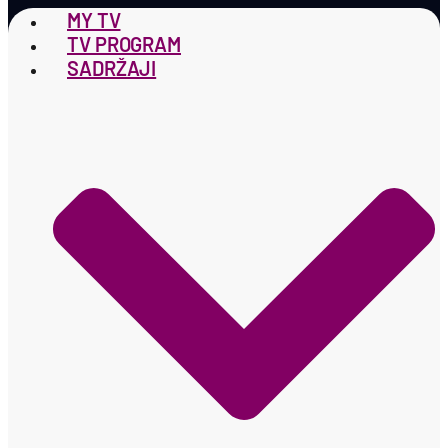
MY TV
TV PROGRAM
SADRŽAJI