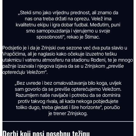
„Stekli smo jako vrijednu prednost, ali znamo da
nas ona treba držati na oprezu. Velež ima
kvalitetnu ekipu i igra dobar fudbal. Međutim, puni
smo samopouzdanja i vjerujemo u svoje
sposobnosti“, rekao je Štimac.
Podsjetio je i da je Zrinjski ove sezone već dva puta slavio u
Vrapčićima, ali je naglasio kako očekuje izuzetno tešku
utakmicu i vatrenu atmosferu na stadionu Rođeni, te je mnogo
pažnje izazvala i njegova izjava da se u Zrinjskom „
previše
opterećuju Veležom
“.
„Bez uvrede i bez omalovažavanja bilo koga, uvijek
sam govorio da se previše opterećujemo Veležom.
Razumijem naše navijače i potrebu da se dominira
protiv takvog rivala, ali kada nekoga pobjeđujete
toliko dugo, treba gledati i šire horizonte“, poručio
je trener Zrinjskog.
Derbi koji nosi posebnu težinu