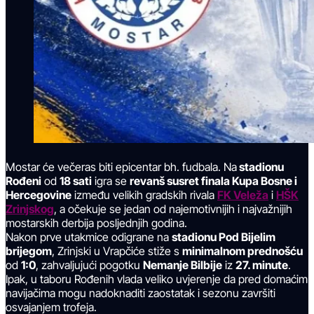
Mostar će večeras biti epicentar bh. fudbala. Na
stadionu
Rođeni
od
18 sati
igra se
revanš susret finala Kupa Bosne i
Hercegovine
između velikih gradskih rivala
FK Veleža
i
HŠK
Zrinjskog
, a očekuje se jedan od najemotivnijih i najvažnijih
mostarskih derbija posljednjih godina.
Nakon prve utakmice odigrane na
stadionu Pod Bijelim
brijegom
, Zrinjski u Vrapčiće stiže s
minimalnom prednošću
od
1:0
, zahvaljujući pogotku
Nemanje Bilbije
iz
27. minute
.
Ipak, u taboru Rođenih vlada veliko uvjerenje da pred domaćim
navijačima mogu nadoknaditi zaostatak i sezonu završiti
osvajanjem trofeja.