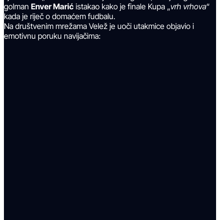
golman
Enver Marić
istakao kako je finale Kupa „
vrh vrhova
“
kada je riječ o domaćem fudbalu.
Na društvenim mrežama Velež je uoči utakmice objavio i
emotivnu poruku navijačima: