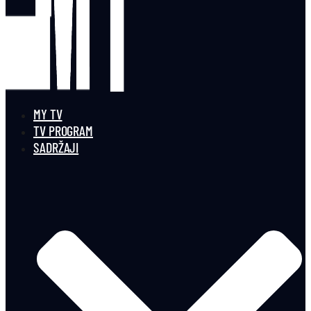
MY TV
TV PROGRAM
SADRŽAJI