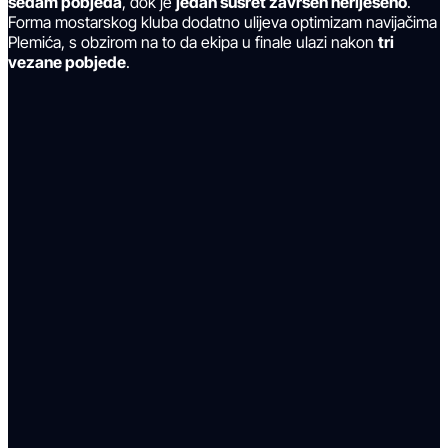
sedam pobjeda
, dok je
jedan susret završen neriješeno
.
Forma mostarskog kluba dodatno ulijeva optimizam navijačima
Plemića, s obzirom na to da ekipa u finale ulazi nakon
tri
vezane pobjede
.