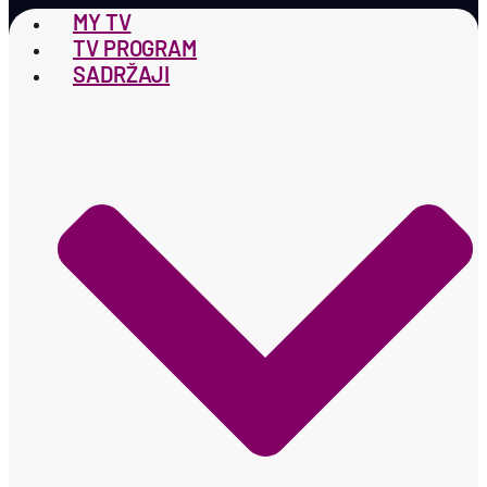
MY TV
TV PROGRAM
SADRŽAJI