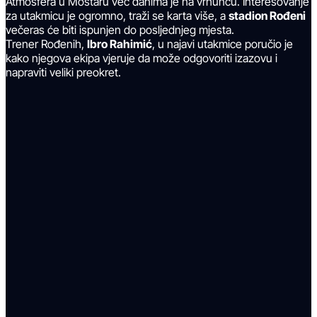
Atmosfera u Mostaru već danima je na vrhuncu. Interesovanje
za utakmicu je ogromno, traži se karta više, a
stadion Rođeni
večeras će biti ispunjen do posljednjeg mjesta.
Trener Rođenih,
Ibro Rahimić
, u najavi utakmice poručio je
kako njegova ekipa vjeruje da može odgovoriti izazovu i
napraviti veliki preokret.