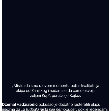
„Mislim da smo u ovom momentu bolja i kvalitetnija
ekipa od Zrinjskog i nadam se da ćemo osvojiti
željeni Kup“, poručio je Kajtaz.
Džemal Hadžiabdić
pokušao je dodatno rasteretiti ekipu
riječima da „
u fudbalu ništa nije nemoguće
“, dok je legendarni