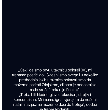
„Čak i da smo prvu utakmicu odigrali 0:0, mi
trebamo postići gol. Svjesni smo svega i u nekoliko
prethodnih jakih utakmica pokazali smo da
možemo parirati Zrinjskom, ali nam je nedostajalo
malo sreće“, rekao je Rahimić.
„Treba biti hladne glave, fokusiran, strpljiv i
koncentrisan. Mi imamo igru i vjerujem da nošeni
našim navijačima možemo doći do trofeja“, dodao
je trener Rođenih.