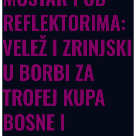
REFLEKTORIMA:
VELEŽ I ZRINJSKI
U BORBI ZA
TROFEJ KUPA
BOSNE I