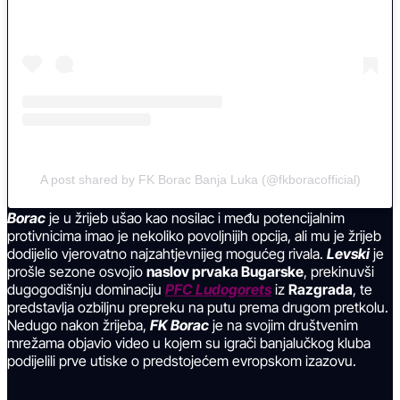
A post shared by FK Borac Banja Luka (@fkboracofficial)
Borac
je u žrijeb ušao kao nosilac i među potencijalnim
protivnicima imao je nekoliko povoljnijih opcija, ali mu je žrijeb
dodijelio vjerovatno najzahtjevnijeg mogućeg rivala.
Levski
je
prošle sezone osvojio
naslov prvaka Bugarske
, prekinuvši
dugogodišnju dominaciju
PFC Ludogorets
iz
Razgrada
, te
predstavlja ozbiljnu prepreku na putu prema drugom pretkolu.
Nedugo nakon žrijeba,
FK Borac
je na svojim društvenim
mrežama objavio video u kojem su igrači banjalučkog kluba
podijelili prve utiske o predstojećem evropskom izazovu.