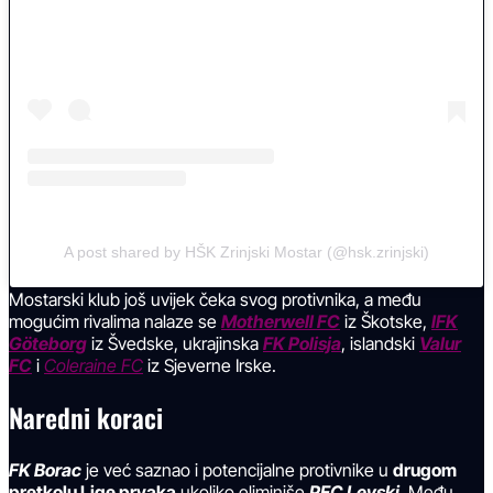
A post shared by HŠK Zrinjski Mostar (@hsk.zrinjski)
Mostarski klub još uvijek čeka svog protivnika, a među
mogućim rivalima nalaze se
Motherwell FC
iz Škotske,
IFK
Göteborg
iz Švedske, ukrajinska
FK Polisja
, islandski
Valur
FC
i
Coleraine FC
iz Sjeverne Irske.
Naredni koraci
FK Borac
je već saznao i potencijalne protivnike u
drugom
pretkolu Lige prvaka
ukoliko eliminiše
PFC
Levski
. Među