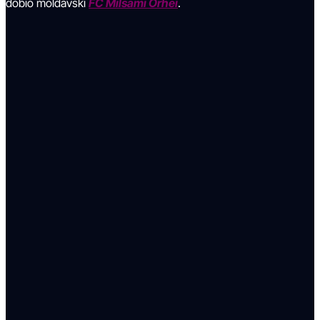
dobio moldavski
FC Milsami Orhei
.