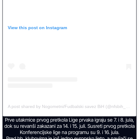
View this post on Instagram
A post shared by Nogometni/Fudbalski savez BiH (@nfsbih_official)
Prve utakmice prvog pretkola Lige prvaka igraju se 7. i 8. jula,
dok su revanši zakazani za 14. i 15. juli. Susreti prvog pretkola
Konferencijske lige na programu su 9. i 16. jula.
Pred bh. klubovima je još jedno evropsko ljeto, a navijači se