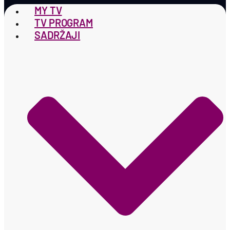
MY TV
TV PROGRAM
SADRŽAJI