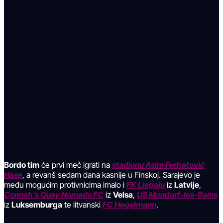
Bordo tim
će prvi meč igrati na
stadionu Asim Ferhatović
Hase
, a revanš sedam dana kasnije u Finskoj. Sarajevo je
među mogućim protivnicima imalo i
FK Liepaju
iz
Latvije
,
Connah’s Quay Nomads FC
iz
Velsa
,
US Mondorf-les-Bains
iz
Luksemburga
te litvanski
FC Hegelmann
.