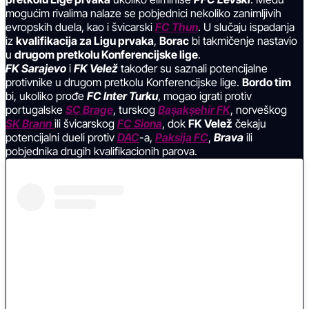
mogućim rivalima nalaze se pobjednici nekoliko zanimljivih
evropskih duela, kao i švicarski
FC Thun
. U slučaju ispadanja
iz
kvalifikacija za Ligu prvaka
,
Borac
bi takmičenje nastavio
u
drugom pretkolu Konferencijske lige
.
FK Sarajevo
i
FK Velež
također su saznali potencijalne
protivnike u drugom pretkolu Konferencijske lige.
Bordo tim
bi, ukoliko prođe
FC Inter Turku
, mogao igrati protiv
portugalske
SC Brage
, turskog
Başakşehir FK
, norveškog
SK Brann
ili švicarskog
FC Siona
, dok
FK Velež
čekaju
potencijalni dueli protiv
DAC
-a,
Paksija FC
,
Brava
ili
pobjednika drugih kvalifikacionih parova.