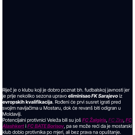
Riječ je o klubu koji je dobro poznat bh. fudbalskoj javnosti jer
je prije nekoliko sezona upravo
eliminisao
FK Sarajevo
iz
evropskih kvalifikacija
. Rođeni će prvi susret igrati pred
svojim navijačima u Mostaru, dok će revanš biti odigran u
Moldaviji.
Potencijalni protivnici Veleža bili su još
FC Žalgiris
,
FC Zira
,
FC
Alashkert
i
FC BATE Borisov
, pa se može reći da je mostarski
klub dobio protivnika po mjeri, ali bez prava na opuštanje.