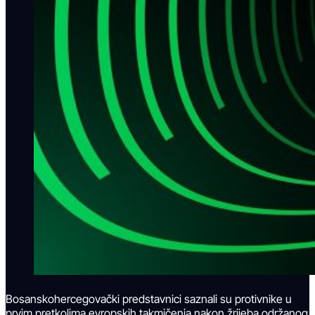
Bosanskohercegovački predstavnici saznali su protivnike u
prvim pretkolima evropskih takmičenja nakon žrijeba održanog