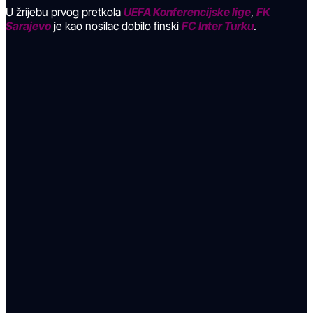
U žrijebu prvog pretkola
UEFA Konferencijske lige
,
FK
Sarajevo
je kao nosilac dobilo finski
FC Inter Turku
.