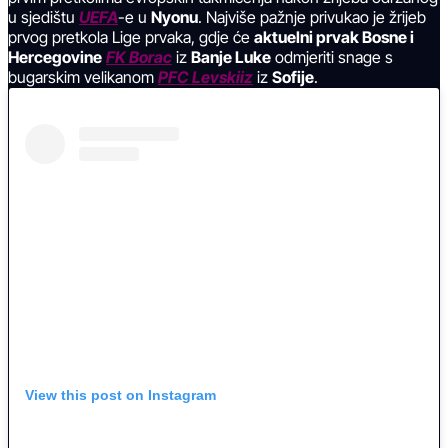
u sjedištu
UEFA
-e u
Nyonu
. Najviše pažnje privukao je žrijeb
prvog pretkola Lige prvaka, gdje će
aktuelni prvak Bosne i
Hercegovine
FK Borac
iz
Banje Luke
odmjeriti snage s
bugarskim velikanom
PFC Levskiiz
iz
Sofije
.
View this post on Instagram