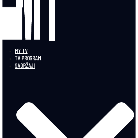
MY TV
TV PROGRAM
SADRŽAJI