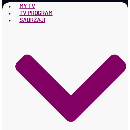
MY TV
TV PROGRAM
SADRŽAJI