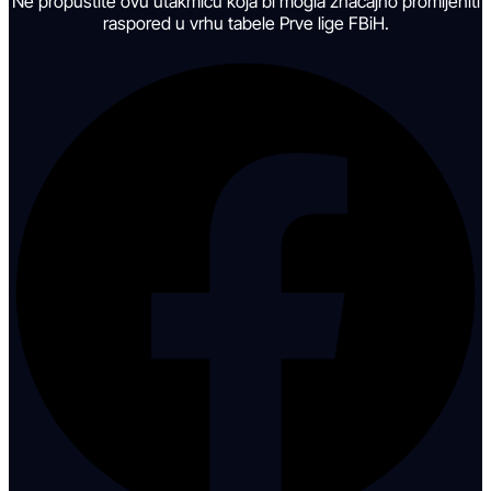
Ne propustite ovu utakmicu koja bi mogla značajno promijeniti
raspored u vrhu tabele Prve lige FBiH.