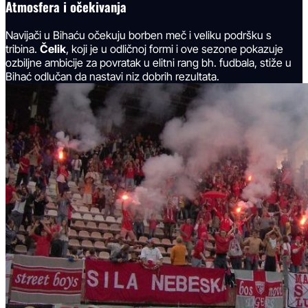
Atmosfera i očekivanja
Navijači u Bihaću očekuju borben meč i veliku podršku s
tribina.
Čelik
, koji je u odličnoj formi i ove sezone pokazuje
ozbiljne ambicije za povratak u elitni rang bh. fudbala, stiže u
Bihać odlučan da nastavi niz dobrih rezultata.