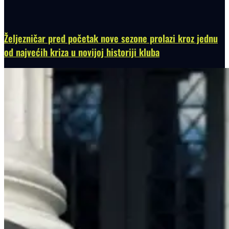
Željezničar pred početak nove sezone prolazi kroz jednu
od najvećih kriza u novijoj historiji kluba