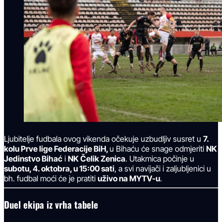
Ljubitelje fudbala ovog vikenda očekuje uzbudljiv susret u
7.
kolu Prve lige Federacije BiH,
u Bihaću će snage odmjeriti
NK
Jedinstvo Bihać
i
NK Čelik Zenica
. Utakmica počinje u
subotu, 4. oktobra, u 15:00 sati
, a svi navijači i zaljubljenici u
bh. fudbal moći će je pratiti
uživo na MYTV-u
.
Duel ekipa iz vrha tabele