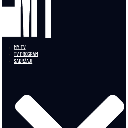
MY TV
TV PROGRAM
SADRŽAJI