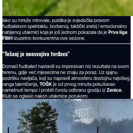
Iako su mreže mirovale, publika je svjedočila pravom
fudbalskom spektaklu, borbenoj, taktički zreloj i emocionalno
nabijenoj utakmici koja je još jednom pokazala da je
Prva liga
FBiH
izuzetno konkurentna ove sezone.
“Tešanj je neosvojiva tvrđava”
Domaći fudbaleri nastavili su impresivan niz rezultata na svom
terenu, gdje već mjesecima ne znaju za poraz. Uz sjajnu
podršku navijača, koji su napravili atmosferu dostojnu najvišeg
ranga takmičenja,
TOŠK
je od prvog minuta pokušavao
nametnuti tempo i probiti čvrstu odbranu gostiju iz
Zenice
.
Klub se oglasio nakon utakmice porukom: