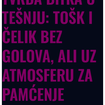
TEŠNJU: TOŠK I
ČELIK BEZ
GOLOVA, ALI UZ
ATMOSFERU ZA
PAMĆENJE