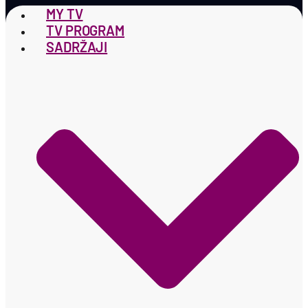
MY TV
TV PROGRAM
SADRŽAJI