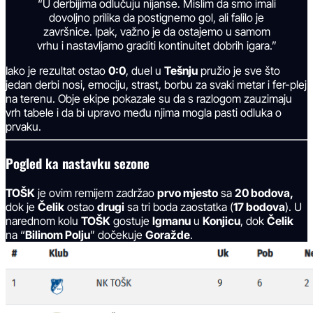
“U derbijima odlučuju nijanse. Mislim da smo imali
dovoljno prilika da postignemo gol, ali falilo je
završnice. Ipak, važno je da ostajemo u samom
vrhu i nastavljamo graditi kontinuitet dobrih igara.”
Iako je rezultat ostao
0:0
, duel u
Tešnju
pružio je sve što
jedan derbi nosi, emociju, strast, borbu za svaki metar i fer-plej
na terenu. Obje ekipe pokazale su da s razlogom zauzimaju
vrh tabele i da bi upravo među njima mogla pasti odluka o
prvaku.
Pogled ka nastavku sezone
TOŠK
je ovim remijem zadržao
prvo mjesto
sa
20 bodova,
dok je
Čelik
ostao
drugi
sa tri boda zaostatka (
17 bodova
). U
narednom kolu
TOŠK
gostuje
Igmanu
u
Konjicu
, dok
Čelik
na “
Bilinom Polju
” dočekuje
Goražde
.