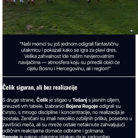
“Naši momci su još jednom odigrali fantastičnu
utakmicu i pokazali kako se igra za plavi dres.
Velika zahvalnost ide našim nevjerovatnim
navijačima — atmosfera koju su priredili obići će
cijelu Bosnu i Hercegovinu, ali i region!”
Čelik siguran, ali bez realizacije
S druge strane,
Čelik
je stigao u
Tešanj
s jasnim ciljem,
preuzeti vrh tabele. Izabranici
Bojana Regoje
odigrali su
čvrsto, s mnogo discipline i koncentracije, no realizacija je
izostala. Zeničani su imali nekoliko ozbiljnih prilika, posebno u
završnici meča, ali su mreže ostale netaknute zahvaljujući
odličnim reakcijama domaće odbrane i golmana.
Regoje
je nakon utakmice istakao da je zadovoljan