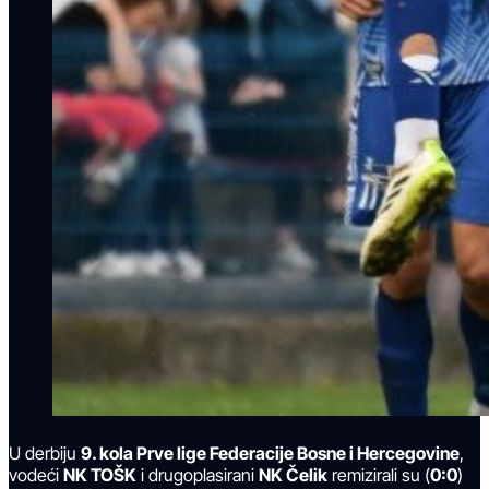
U derbiju
9. kola Prve lige Federacije Bosne i Hercegovine
,
vodeći
NK TOŠK
i drugoplasirani
NK Čelik
remizirali su (
0:0
)