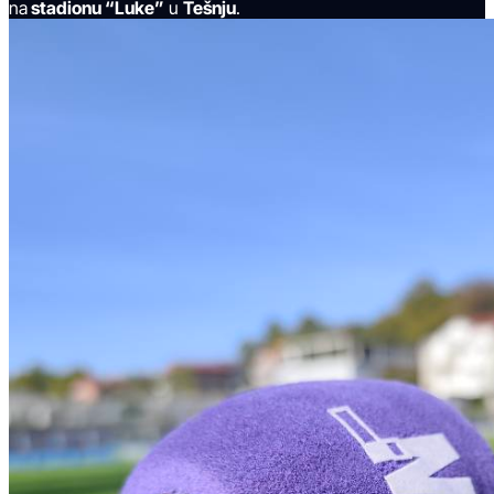
na
stadionu “Luke”
u
Tešnju
.