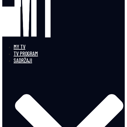
MY TV
TV PROGRAM
SADRŽAJI