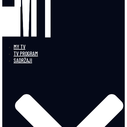
MY TV
TV PROGRAM
SADRŽAJI