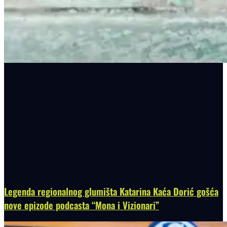
Legenda regionalnog glumišta Katarina Kaća Dorić gošća
nove epizode podcasta “Mona i Vizionari”