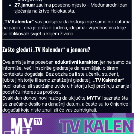
27. januar
zauima posebno mjesto – Međunarodni dan
sjećanja na žrtve Holokausta.
„
TV Kalendar
“ vas podsjeća da historija nije samo niz datuma
na papiru, ona je priča o ljudima, idejama i vrijednostima koje
su oblikovale svijet u kojem živimo.
Zašto gledati „TV Kalendar“ u januaru?
Ova emisija ima poseban
edukativni karakter
, jer ne samo da
informiše, već i inspiriše gledatelje da razmišljaju o širem
kontekstu događaja. Bez obzira da li ste učenik, student,
ljubitelj historije ili samo znatiželjni gledatelj, „
TV Kalendar
“
nudi kratke, ali sadržajne uvide u historiju koji proširuju znanje i
podstiču interes za prošlost.
Svaki dan donosi novi razlog da uključite
MYTV
i saznate šta
se značajno desilo na današnji datum, a često su to činjenice i
događaji koje niste znali, ali će vas zaintrigirati.