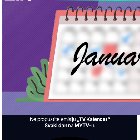
Ne propustite emisiju
„TV Kalendar“
Svaki dan
na
MYTV
-u
.