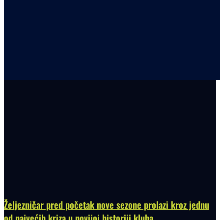
Željezničar pred početak nove sezone prolazi kroz jednu
od najvećih kriza u novijoj historiji kluba