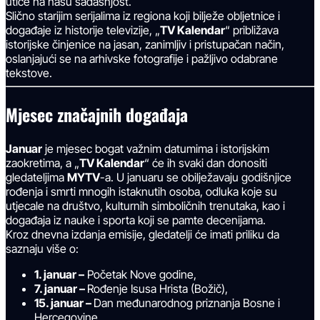
utiče na našu sadašnjost.
Slično starijim serijalima iz regiona koji bilježe obljetnice i
događaje iz historije televizije, „
TV Kalendar
“ približava
istorijske činjenice na jasan, zanimljiv i pristupačan način,
oslanjajući se na arhivske fotografije i pažljivo odabrane
tekstove.
Mjesec značajnih događaja
Januar
je mjesec bogat važnim datumima i istorijskim
zaokretima, a „
TV Kalendar
“ će ih svaki dan donositi
gledateljima
MYTV
-a. U januaru se obilježavaju godišnjice
rođenja i smrti mnogih istaknutih osoba, odluka koje su
utjecale na društvo, kulturnih simboličnih trenutaka, kao i
događaja iz nauke i sporta koji se pamte decenijama.
Kroz dnevna izdanja emisije, gledatelji će imati priliku da
saznaju više o:
1. januar –
Početak Nove godine,
7. januar –
Rođenje Isusa Hrista (Božič),
15. januar –
Dan međunarodnog priznanja Bosne i
Hercegovine,