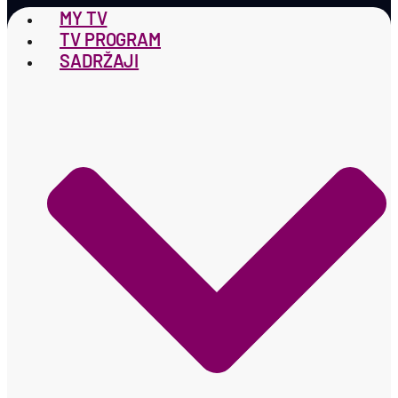
MY TV
TV PROGRAM
SADRŽAJI