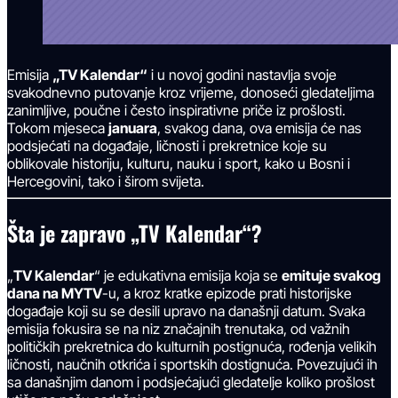
Emisija
„TV Kalendar“
i u novoj godini nastavlja svoje
svakodnevno putovanje kroz vrijeme, donoseći gledateljima
zanimljive, poučne i često inspirativne priče iz prošlosti.
Tokom mjeseca
januara
, svakog dana, ova emisija će nas
podsjećati na događaje, ličnosti i prekretnice koje su
oblikovale historiju, kulturu, nauku i sport, kako u Bosni i
Hercegovini, tako i širom svijeta.
Šta je zapravo „TV Kalendar“?
„
TV Kalendar
“ je edukativna emisija koja se
emituje svakog
dana na MYTV
-u, a kroz kratke epizode prati historijske
događaje koji su se desili upravo na današnji datum. Svaka
emisija fokusira se na niz značajnih trenutaka, od važnih
političkih prekretnica do kulturnih postignuća, rođenja velikih
ličnosti, naučnih otkrića i sportskih dostignuća. Povezujući ih
sa današnjim danom i podsjećajući gledatelje koliko prošlost