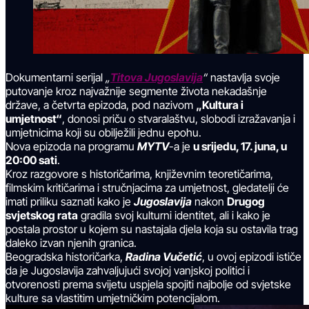
Dokumentarni serijal
„
Titova Jugoslavija
“
nastavlja svoje
putovanje kroz najvažnije segmente života nekadašnje
države, a četvrta epizoda, pod nazivom
„Kultura i
umjetnost“
, donosi priču o stvaralaštvu, slobodi izražavanja i
umjetnicima koji su obilježili jednu epohu.
Nova epizoda na programu
MYTV
-a je
u srijedu, 17. juna, u
20:00 sati
.
Kroz razgovore s historičarima, književnim teoretičarima,
filmskim kritičarima i stručnjacima za umjetnost, gledatelji će
imati priliku saznati kako je
Jugoslavija
nakon
Drugog
svjetskog rata
gradila svoj kulturni identitet, ali i kako je
postala prostor u kojem su nastajala djela koja su ostavila trag
daleko izvan njenih granica.
Beogradska historičarka,
Radina Vučetić
, u ovoj epizodi ističe
da je Jugoslavija zahvaljujući svojoj vanjskoj politici i
otvorenosti prema svijetu uspjela spojiti najbolje od svjetske
kulture sa vlastitim umjetničkim potencijalom.