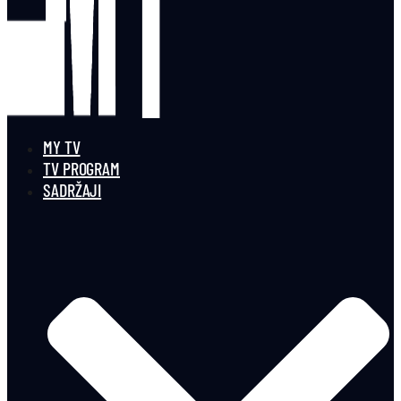
MY TV
TV PROGRAM
SADRŽAJI