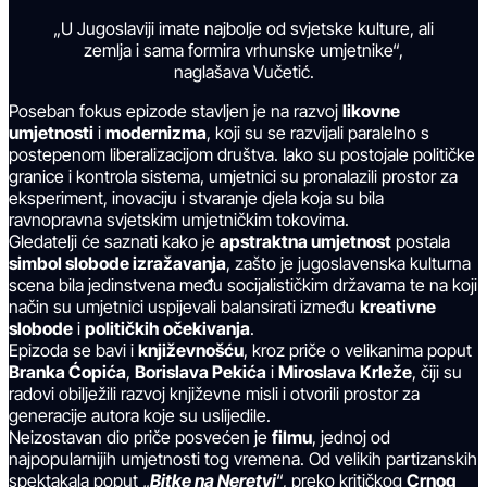
„U Jugoslaviji imate najbolje od svjetske kulture, ali
zemlja i sama formira vrhunske umjetnike“,
naglašava Vučetić.
Poseban fokus epizode stavljen je na razvoj
likovne
umjetnosti
i
modernizma
, koji su se razvijali paralelno s
postepenom liberalizacijom društva. Iako su postojale političke
granice i kontrola sistema, umjetnici su pronalazili prostor za
eksperiment, inovaciju i stvaranje djela koja su bila
ravnopravna svjetskim umjetničkim tokovima.
Gledatelji će saznati kako je
apstraktna umjetnost
postala
simbol slobode izražavanja
, zašto je jugoslavenska kulturna
scena bila jedinstvena među socijalističkim državama te na koji
način su umjetnici uspijevali balansirati između
kreativne
slobode
i
političkih očekivanja
.
Epizoda se bavi i
književnošću
, kroz priče o velikanima poput
Branka Ćopića
,
Borislava Pekića
i
Miroslava Krleže
, čiji su
radovi obilježili razvoj književne misli i otvorili prostor za
generacije autora koje su uslijedile.
Neizostavan dio priče posvećen je
filmu
, jednoj od
najpopularnijih umjetnosti tog vremena. Od velikih partizanskih
spektakala poput „
Bitke na Neretvi
“, preko kritičkog
Crnog