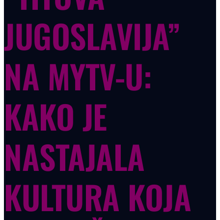
JUGOSLAVIJA”
NA MYTV-U:
KAKO JE
NASTAJALA
KULTURA KOJA