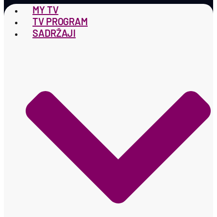
MY TV
TV PROGRAM
SADRŽAJI