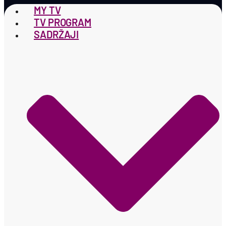
MY TV
TV PROGRAM
SADRŽAJI