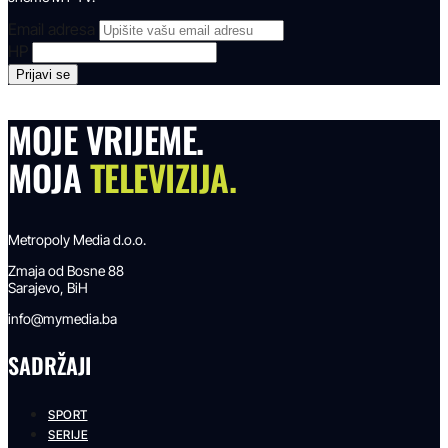
Email adresa
HP
MOJE VRIJEME.
MOJA
TELEVIZIJA.
Metropoly Media d.o.o.
Zmaja od Bosne 88
Sarajevo, BiH
info@mymedia.ba
SADRŽAJI
SPORT
SERIJE