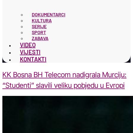
DOKUMENTARCI
KULTURA
SERIJE
SPORT
ZABAVA
VIDEO
VIJESTI
KONTAKTI
KK Bosna BH Telecom nadigrala Murciju:
“Studenti” slavili veliku pobjedu u Evropi