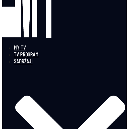
MY TV
TV PROGRAM
SADRŽAJI