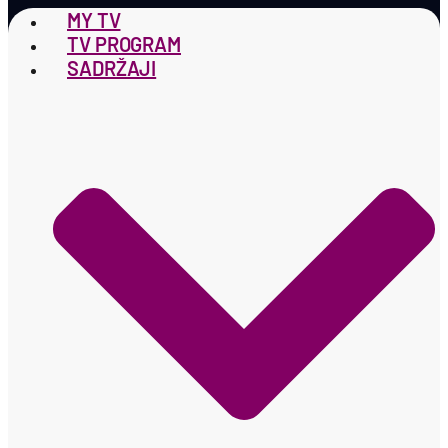
MY TV
TV PROGRAM
SADRŽAJI