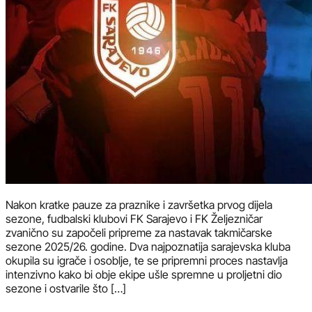
Nakon kratke pauze za praznike i završetka prvog dijela
sezone, fudbalski klubovi FK Sarajevo i FK Željezničar
zvanično su započeli pripreme za nastavak takmičarske
sezone 2025/26. godine. Dva najpoznatija sarajevska kluba
okupila su igrače i osoblje, te se pripremni proces nastavlja
intenzivno kako bi obje ekipe ušle spremne u proljetni dio
sezone i ostvarile što […]