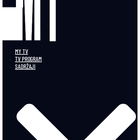
MY TV
TV PROGRAM
SADRŽAJI