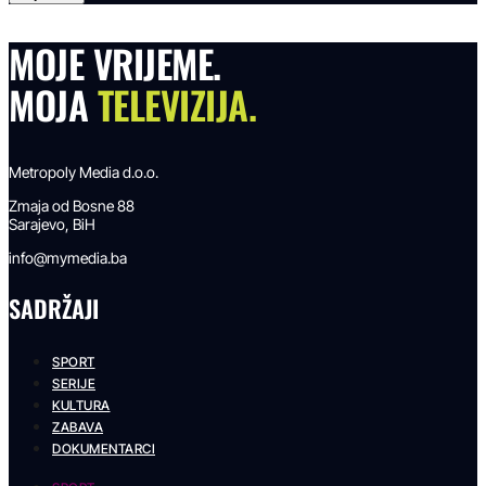
MOJE VRIJEME.
MOJA
TELEVIZIJA.
Metropoly Media d.o.o.
Zmaja od Bosne 88
Sarajevo, BiH
info@mymedia.ba
SADRŽAJI
SPORT
SERIJE
KULTURA
ZABAVA
DOKUMENTARCI