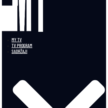
MY TV
TV PROGRAM
SADRŽAJI