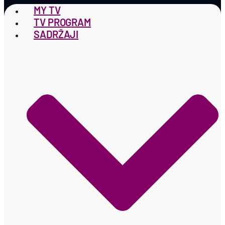
MY TV
TV PROGRAM
SADRŽAJI