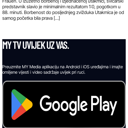
Frauen. U izuzetno borbenoj i izjednačenoj utakmici, švicarski
predstavnik slavio je minimalnim rezultatom 1:0, pogotkom u
88. minuti. Borbenost do posljednjeg zvižduka Utakmica je od
samog početka bila prava […]
MY TV UVIJEK UZ VAS.
Preuzmite MY Media aplikaciju na Android i iOS uređajima i imajte
omiljene vijesti i video sadržaje uvijek pri ruci.