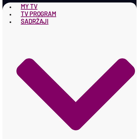
MY TV
TV PROGRAM
SADRŽAJI