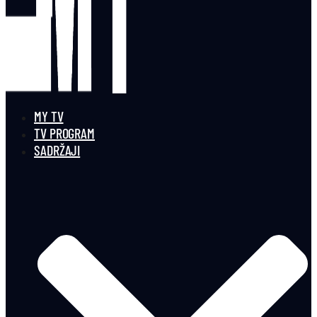
MY TV
TV PROGRAM
SADRŽAJI