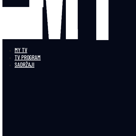
MY TV
TV PROGRAM
SADRŽAJI