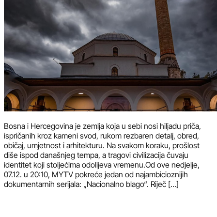
Bosna i Hercegovina je zemlja koja u sebi nosi hiljadu priča,
ispričanih kroz kameni svod, rukom rezbaren detalj, obred,
običaj, umjetnost i arhitekturu. Na svakom koraku, prošlost
diše ispod današnjeg tempa, a tragovi civilizacija čuvaju
identitet koji stoljećima odolijeva vremenu.Od ove nedjelje,
07.12. u 20:10, MYTV pokreće jedan od najambicioznijih
dokumentarnih serijala: „Nacionalno blago“. Riječ […]