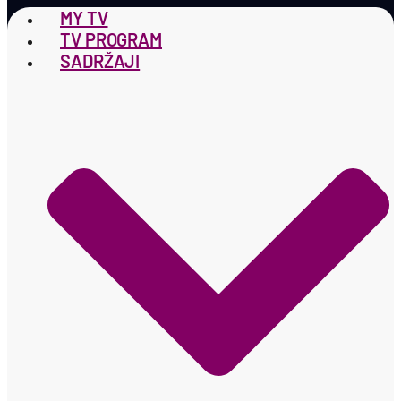
MY TV
TV PROGRAM
SADRŽAJI