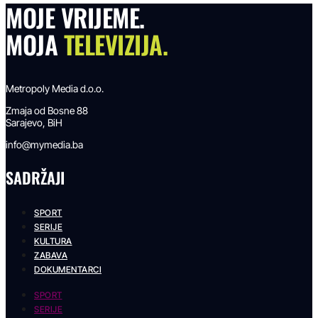
MOJE VRIJEME.
MOJA
TELEVIZIJA.
Metropoly Media d.o.o.
Zmaja od Bosne 88
Sarajevo, BiH
info@mymedia.ba
SADRŽAJI
SPORT
SERIJE
KULTURA
ZABAVA
DOKUMENTARCI
SPORT
SERIJE