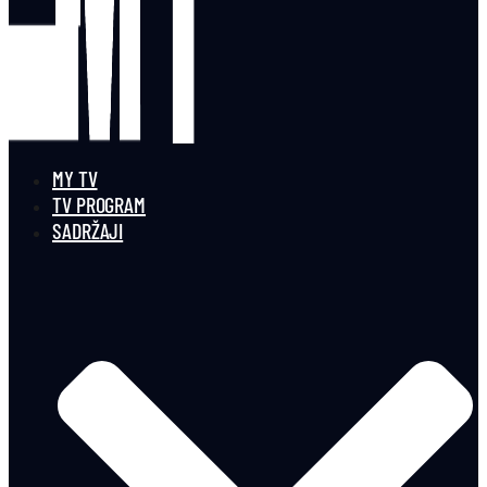
MY TV
TV PROGRAM
SADRŽAJI