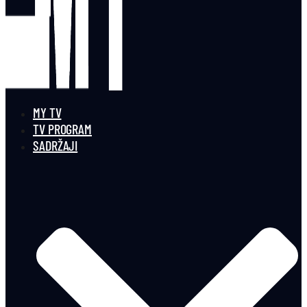
MY TV
TV PROGRAM
SADRŽAJI