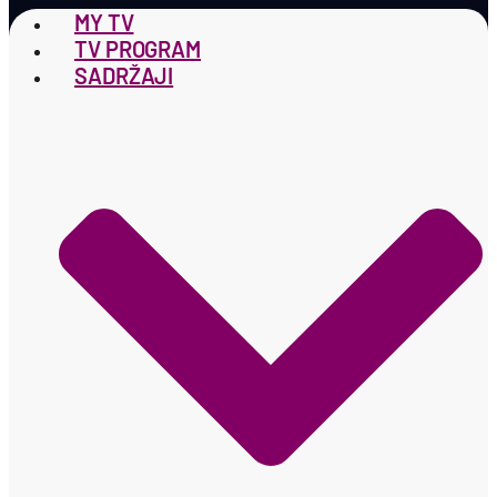
MY TV
TV PROGRAM
SADRŽAJI