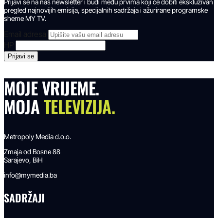
Prijavi se na naš newsletter i budi među prvima koji će dobiti ekskluzivan
pregled najnovijih emisija, specijalnih sadržaja i ažurirane programske
sheme MY TV.
Email adresa
HP
MOJE VRIJEME.
MOJA
TELEVIZIJA.
Metropoly Media d.o.o.
Zmaja od Bosne 88
Sarajevo, BiH
info@mymedia.ba
SADRŽAJI