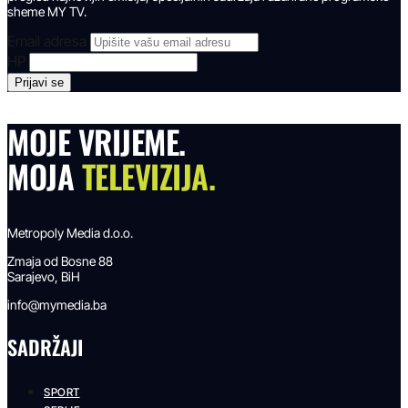
sheme MY TV.
Email adresa
HP
MOJE VRIJEME.
MOJA
TELEVIZIJA.
Metropoly Media d.o.o.
Zmaja od Bosne 88
Sarajevo, BiH
info@mymedia.ba
SADRŽAJI
SPORT