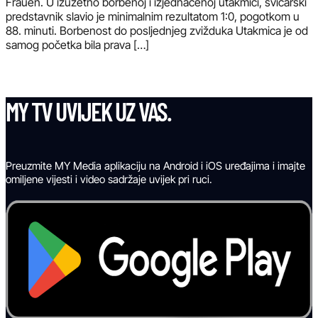
Frauen. U izuzetno borbenoj i izjednačenoj utakmici, švicarski
predstavnik slavio je minimalnim rezultatom 1:0, pogotkom u
88. minuti. Borbenost do posljednjeg zvižduka Utakmica je od
samog početka bila prava […]
MY TV UVIJEK UZ VAS.
Preuzmite MY Media aplikaciju na Android i iOS uređajima i imajte
omiljene vijesti i video sadržaje uvijek pri ruci.