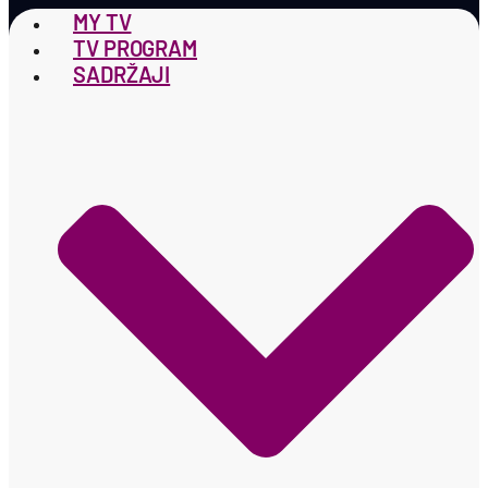
MY TV
TV PROGRAM
SADRŽAJI