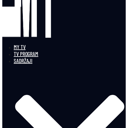
MY TV
TV PROGRAM
SADRŽAJI