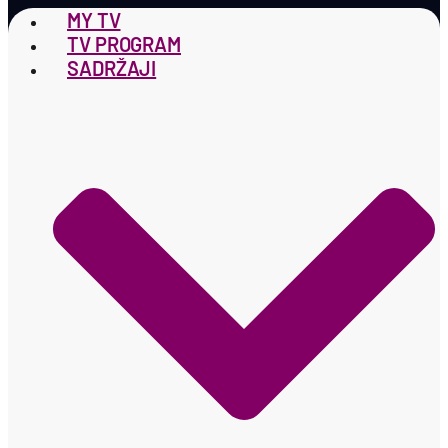
MY TV
TV PROGRAM
SADRŽAJI