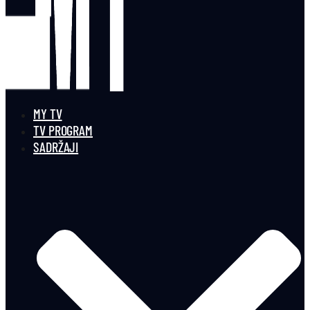
MY TV
TV PROGRAM
SADRŽAJI