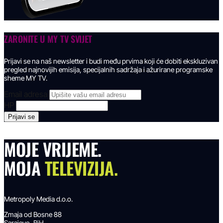
ZARONITE U
MY TV SVIJET
Prijavi se na naš newsletter i budi među prvima koji će dobiti ekskluzivan
pregled najnovijih emisija, specijalnih sadržaja i ažurirane programske
sheme MY TV.
Email adresa
HP
MOJE VRIJEME.
MOJA
TELEVIZIJA.
Metropoly Media d.o.o.
Zmaja od Bosne 88
Sarajevo, BiH