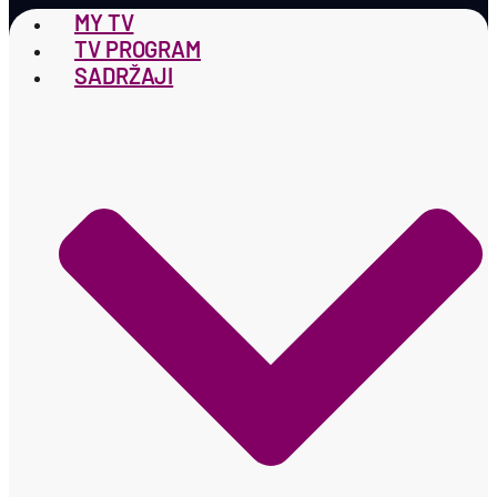
MY TV
TV PROGRAM
SADRŽAJI