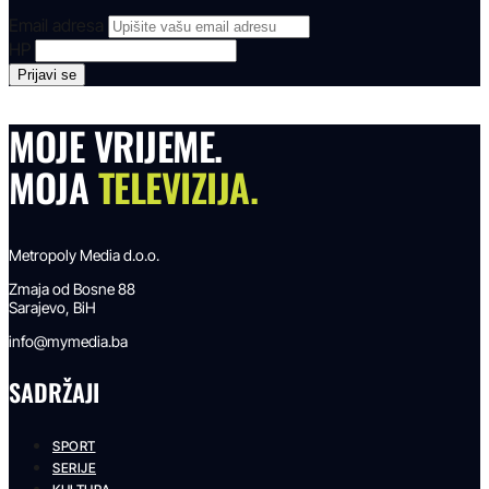
Email adresa
HP
MOJE VRIJEME.
MOJA
TELEVIZIJA.
Metropoly Media d.o.o.
Zmaja od Bosne 88
Sarajevo, BiH
info@mymedia.ba
SADRŽAJI
SPORT
SERIJE