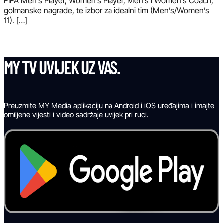
FIFA Men’s Player, Women’s Player, Men’s i Women’s Coach,
golmanske nagrade, te izbor za idealni tim (Men’s/Women’s
11). […]
MY TV UVIJEK UZ VAS.
Preuzmite MY Media aplikaciju na Android i iOS uređajima i imajte
omiljene vijesti i video sadržaje uvijek pri ruci.