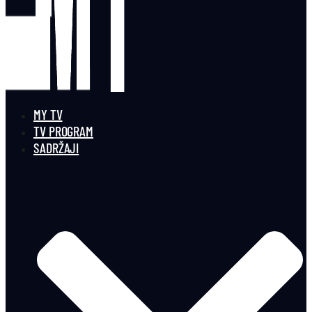
MY TV
TV PROGRAM
SADRŽAJI