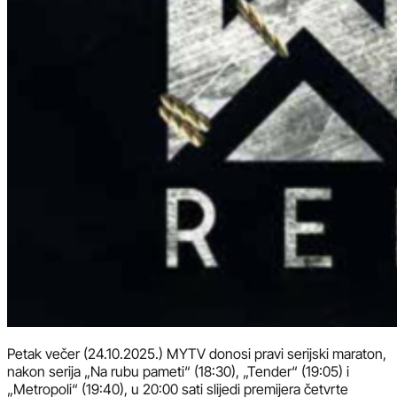
Petak večer (24.10.2025.) MYTV donosi pravi serijski maraton,
nakon serija „Na rubu pameti“ (18:30), „Tender“ (19:05) i
„Metropoli“ (19:40), u 20:00 sati slijedi premijera četvrte