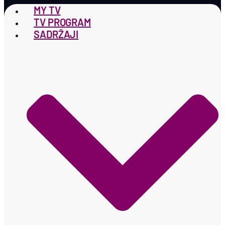
MY TV
TV PROGRAM
SADRŽAJI