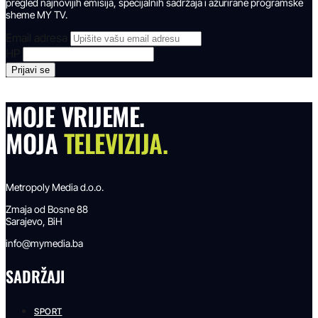
pregled najnovijih emisija, specijalnih sadržaja i ažurirane programske
sheme MY TV.
Email adresa
HP
MOJE VRIJEME.
MOJA
TELEVIZIJA.
Metropoly Media d.o.o.
Zmaja od Bosne 88
Sarajevo, BiH
info@mymedia.ba
SADRŽAJI
SPORT