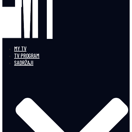
MY TV
TV PROGRAM
SADRŽAJI