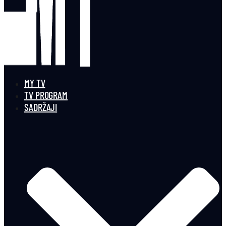
MY TV
TV PROGRAM
SADRŽAJI