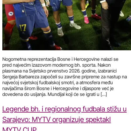
Nogometna reprezentacija Bosne i Hercegovine nalazi se
pred najvećim izazovom modernog bh. sporta. Nakon
plasmana na Svjetsko prvenstvo 2026. godine, izabranici
Sergeja Barbareza započeli su završne pripreme za nastup na
najvećoj svjetskoj fudbalskoj smotri, a atmosfera među
navijačima širom Bosne i Hercegovine i dijaspore već je
dovedena do usijanja. Mundijal koji će se igrati u […]
Legende bh. i regionalnog fudbala stižu u
Sarajevo: MYTV organizuje spektakl
MYTV CUP