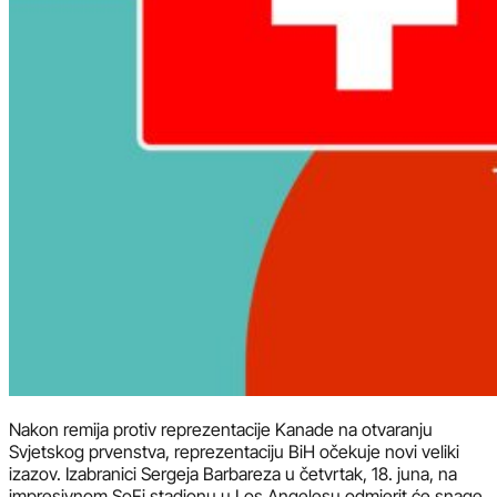
Nakon remija protiv reprezentacije Kanade na otvaranju
Svjetskog prvenstva, reprezentaciju BiH očekuje novi veliki
izazov. Izabranici Sergeja Barbareza u četvrtak, 18. juna, na
impresivnom SoFi stadionu u Los Angelesu odmjerit će snage