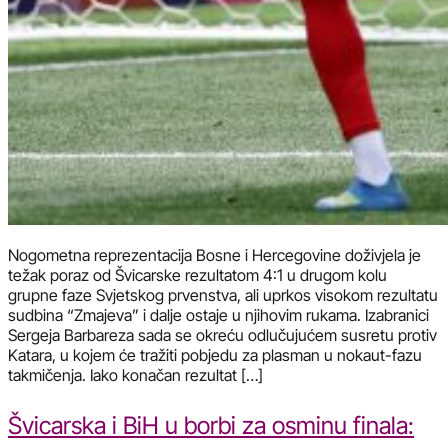
Nogometna reprezentacija Bosne i Hercegovine doživjela je
težak poraz od Švicarske rezultatom 4:1 u drugom kolu
grupne faze Svjetskog prvenstva, ali uprkos visokom rezultatu
sudbina “Zmajeva” i dalje ostaje u njihovim rukama. Izabranici
Sergeja Barbareza sada se okreću odlučujućem susretu protiv
Katara, u kojem će tražiti pobjedu za plasman u nokaut-fazu
takmičenja. Iako konačan rezultat […]
Švicarska i BiH u borbi za osminu finala: