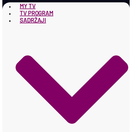
MY TV
TV PROGRAM
SADRŽAJI