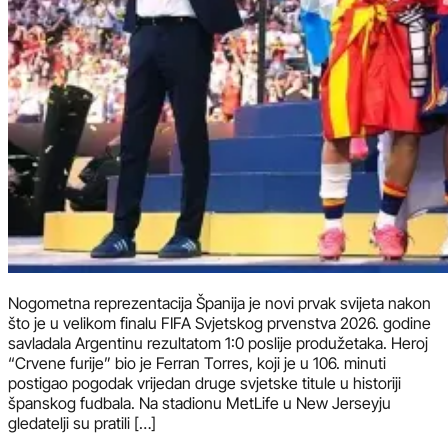
Nogometna reprezentacija Španija je novi prvak svijeta nakon
što je u velikom finalu FIFA Svjetskog prvenstva 2026. godine
savladala Argentinu rezultatom 1:0 poslije produžetaka. Heroj
“Crvene furije” bio je Ferran Torres, koji je u 106. minuti
postigao pogodak vrijedan druge svjetske titule u historiji
španskog fudbala. Na stadionu MetLife u New Jerseyju
gledatelji su pratili […]