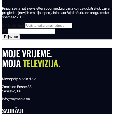
Prijavi se na naš newsletter i budi među prvima koji će dobiti ekskluzivan
pregled najnovijih emisija, specijalnih sadržaja i ažurirane programske
sheme MY TV.
Email adresa
HP
MOJE VRIJEME.
MOJA
TELEVIZIJA.
Metropoly Media d.o.o.
Zmaja od Bosne 88
Sarajevo, BiH
info@mymedia.ba
SADRŽAJI