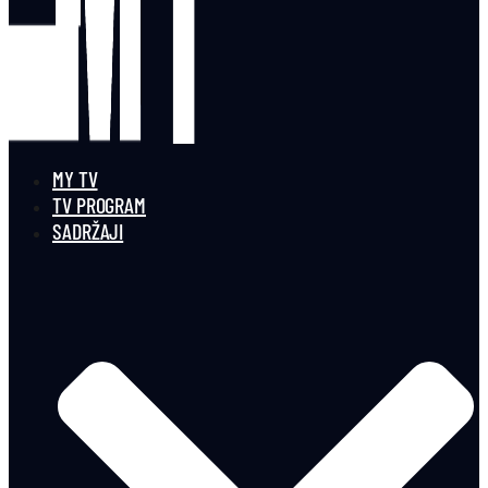
MY TV
TV PROGRAM
SADRŽAJI