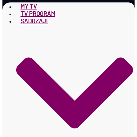
MY TV
TV PROGRAM
SADRŽAJI