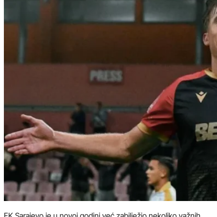
FK Sarajevo je u novoj godini već zabilježio nekoliko važnih