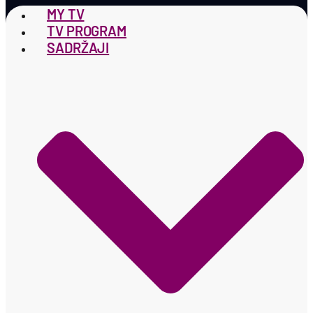
MY TV
TV PROGRAM
SADRŽAJI