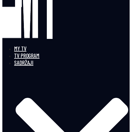
MY TV
TV PROGRAM
SADRŽAJI