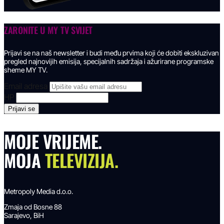
ZARONITE U
MY TV SVIJET
Prijavi se na naš newsletter i budi među prvima koji će dobiti ekskluzivan
pregled najnovijih emisija, specijalnih sadržaja i ažurirane programske
sheme MY TV.
Email adresa
HP
MOJE VRIJEME.
MOJA
TELEVIZIJA.
Metropoly Media d.o.o.
Zmaja od Bosne 88
Sarajevo, BiH