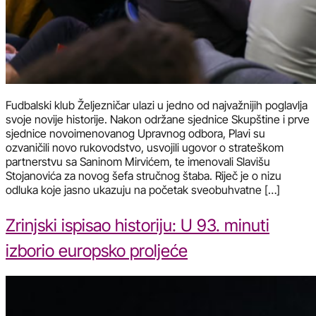
Fudbalski klub Željezničar ulazi u jedno od najvažnijih poglavlja
svoje novije historije. Nakon održane sjednice Skupštine i prve
sjednice novoimenovanog Upravnog odbora, Plavi su
ozvaničili novo rukovodstvo, usvojili ugovor o strateškom
partnerstvu sa Saninom Mirvićem, te imenovali Slavišu
Stojanovića za novog šefa stručnog štaba. Riječ je o nizu
odluka koje jasno ukazuju na početak sveobuhvatne […]
Zrinjski ispisao historiju: U 93. minuti
izborio europsko proljeće