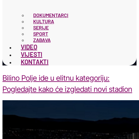
DOKUMENTARCI
KULTURA
SERIJE
SPORT
ZABAVA
VIDEO
VIJESTI
KONTAKTI
Bilino Polje ide u elitnu kategoriju:
Pogledajte kako će izgledati novi stadion