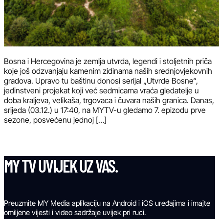
Bosna i Hercegovina je zemlja utvrda, legendi i stoljetnih priča
koje još odzvanjaju kamenim zidinama naših srednjovjekovnih
gradova. Upravo tu baštinu donosi serijal „Utvrde Bosne“,
jedinstveni projekat koji već sedmicama vraća gledatelje u
doba kraljeva, velikaša, trgovaca i čuvara naših granica. Danas,
srijeda (03.12.) u 17:40, na MYTV-u gledamo 7. epizodu prve
sezone, posvećenu jednoj […]
MY TV UVIJEK UZ VAS.
Preuzmite MY Media aplikaciju na Android i iOS uređajima i imajte
omiljene vijesti i video sadržaje uvijek pri ruci.