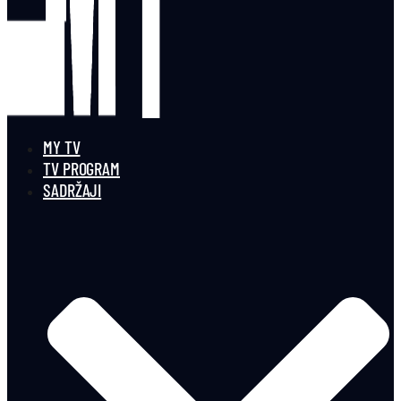
MY TV
TV PROGRAM
SADRŽAJI