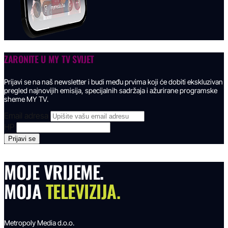
ZARONITE U
MY TV SVIJET
Prijavi se na naš newsletter i budi među prvima koji će dobiti ekskluzivan
pregled najnovijih emisija, specijalnih sadržaja i ažurirane programske
sheme MY TV.
Email adresa
HP
MOJE VRIJEME.
MOJA
TELEVIZIJA.
Metropoly Media d.o.o.