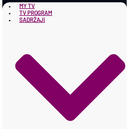
MY TV
TV PROGRAM
SADRŽAJI