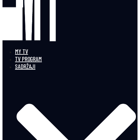
MY TV
TV PROGRAM
SADRŽAJI