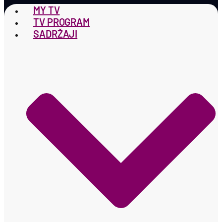
MY TV
TV PROGRAM
SADRŽAJI