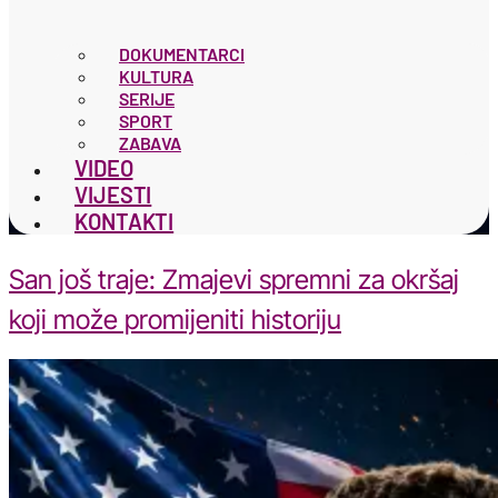
DOKUMENTARCI
KULTURA
SERIJE
SPORT
ZABAVA
VIDEO
VIJESTI
KONTAKTI
San još traje: Zmajevi spremni za okršaj
koji može promijeniti historiju