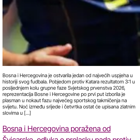
Bosna i Hercegovina je ostvarila jedan od najvećih uspjeha u
historiji svog fudbala. Pobjedom protiv Katara rezultatom 3:1 u
posljednjem kolu grupne faze Svjetskog prvenstva 2026,
reprezentacija Bosne i Hercegovine po prvi put izborila je
plasman u nokaut fazu najvećeg sportskog takmičenja na
svijetu. Noć između srijede i četvrtka ostat će upisana zlatnim
slovima u […]
Bosna i Hercegovina poražena od
Švicarske, odluka o prolasku pada protiv