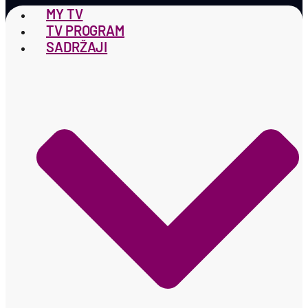
MY TV
TV PROGRAM
SADRŽAJI