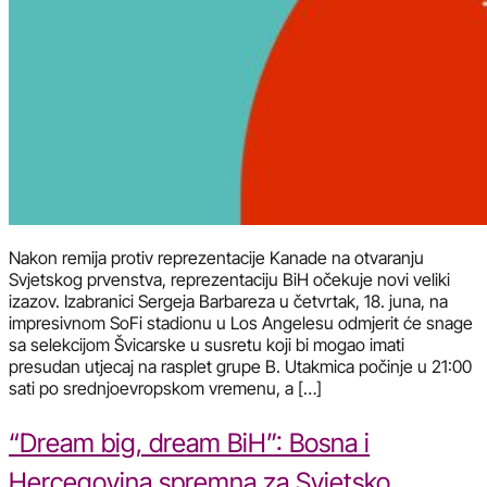
Nakon remija protiv reprezentacije Kanade na otvaranju
Svjetskog prvenstva, reprezentaciju BiH očekuje novi veliki
izazov. Izabranici Sergeja Barbareza u četvrtak, 18. juna, na
impresivnom SoFi stadionu u Los Angelesu odmjerit će snage
sa selekcijom Švicarske u susretu koji bi mogao imati
presudan utjecaj na rasplet grupe B. Utakmica počinje u 21:00
sati po srednjoevropskom vremenu, a […]
“Dream big, dream BiH”: Bosna i
Hercegovina spremna za Svjetsko