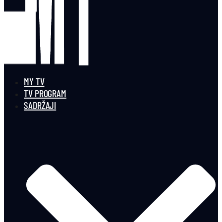
MY TV
TV PROGRAM
SADRŽAJI