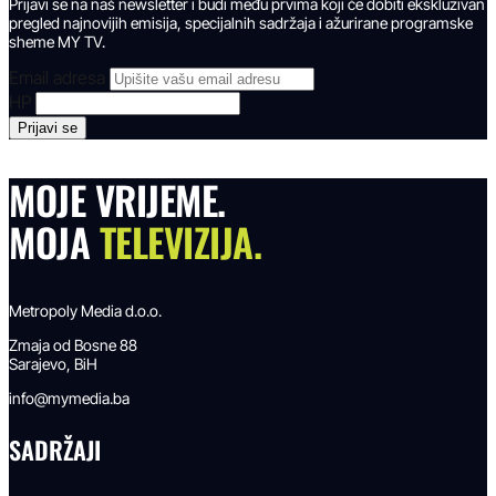
Prijavi se na naš newsletter i budi među prvima koji će dobiti ekskluzivan
pregled najnovijih emisija, specijalnih sadržaja i ažurirane programske
sheme MY TV.
Email adresa
HP
MOJE VRIJEME.
MOJA
TELEVIZIJA.
Metropoly Media d.o.o.
Zmaja od Bosne 88
Sarajevo, BiH
info@mymedia.ba
SADRŽAJI