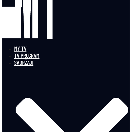
MY TV
TV PROGRAM
SADRŽAJI