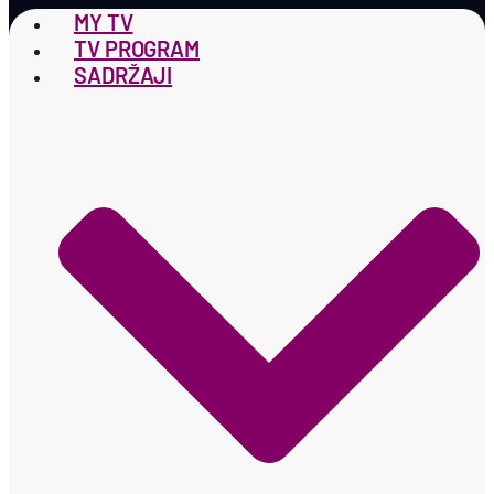
MY TV
TV PROGRAM
SADRŽAJI