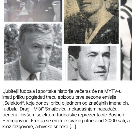
Ljubitelji fudbala i sportske historije večeras će na MYTV-u
imati priliku pogledati treću epizodu prve sezone emisije
„Selektori“, koja donosi priču o jednom od značajnih imena bh.
fudbala, Dragi „Miši“ Smajloviću, nekadašnjem napadaču,
treneru i bivšem selektoru fudbalske reprezentacije Bosne i
Hercegovine. Emisija se emituje svakog utorka od 20:00 sati, a
kroz razgovore, arhivske snimke […]