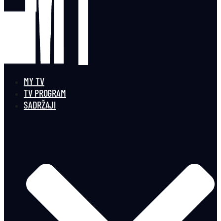
MY TV
TV PROGRAM
SADRŽAJI