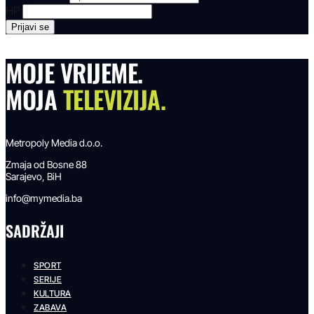
HP
MOJE VRIJEME.
MOJA
TELEVIZIJA.
Metropoly Media d.o.o.
Zmaja od Bosne 88
Sarajevo, BiH
info@mymedia.ba
SADRŽAJI
SPORT
SERIJE
KULTURA
ZABAVA