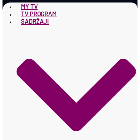
MY TV
TV PROGRAM
SADRŽAJI