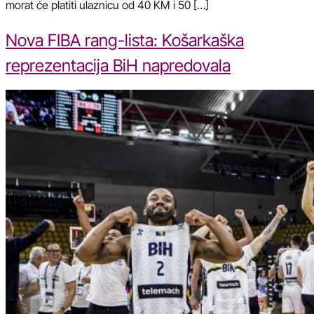
morat će platiti ulaznicu od 40 KM i 50 […]
Nova FIBA rang-lista: Košarkaška
reprezentacija BiH napredovala