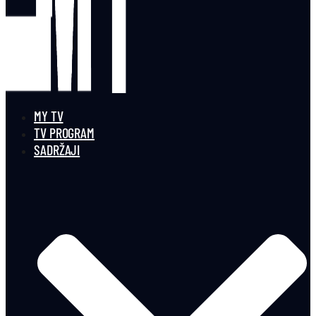
MY TV
TV PROGRAM
SADRŽAJI