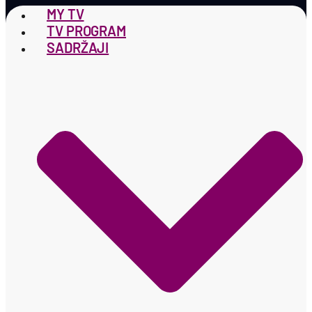
MY TV
TV PROGRAM
SADRŽAJI