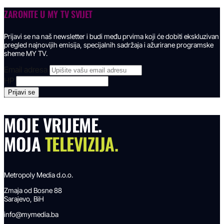
ZARONITE U
MY TV SVIJET
Prijavi se na naš newsletter i budi među prvima koji će dobiti ekskluzivan
pregled najnovijih emisija, specijalnih sadržaja i ažurirane programske
sheme MY TV.
Email adresa
HP
MOJE VRIJEME.
MOJA
TELEVIZIJA.
Metropoly Media d.o.o.
Zmaja od Bosne 88
Sarajevo, BiH
info@mymedia.ba