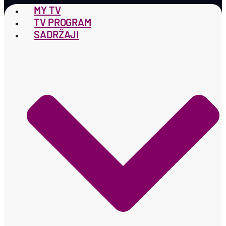
MY TV
TV PROGRAM
SADRŽAJI