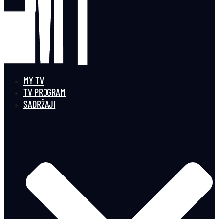
MY TV
TV PROGRAM
SADRŽAJI