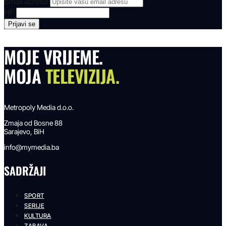
Email adresa
HP
MOJE VRIJEME.
MOJA
TELEVIZIJA.
Metropoly Media d.o.o.
Zmaja od Bosne 88
Sarajevo, BiH
info@mymedia.ba
SADRŽAJI
SPORT
SERIJE
KULTURA
ZABAVA