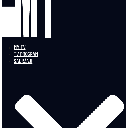
MY TV
TV PROGRAM
SADRŽAJI