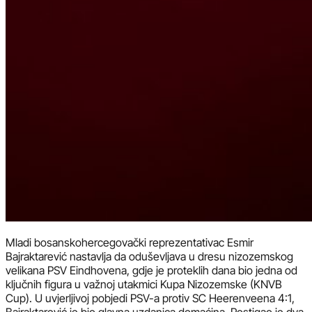
Mladi bosanskohercegovački reprezentativac Esmir
Bajraktarević nastavlja da oduševljava u dresu nizozemskog
velikana PSV Eindhovena, gdje je proteklih dana bio jedna od
ključnih figura u važnoj utakmici Kupa Nizozemske (KNVB
Cup). U uvjerljivoj pobjedi PSV-a protiv SC Heerenveena 4:1,
Bajraktarević je bio glavna uzdanica domaćina. Postigao je dva