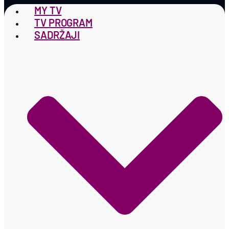
MY TV
TV PROGRAM
SADRŽAJI