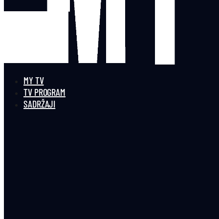
MY TV
TV PROGRAM
SADRŽAJI