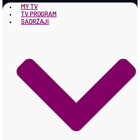
MY TV
TV PROGRAM
SADRŽAJI