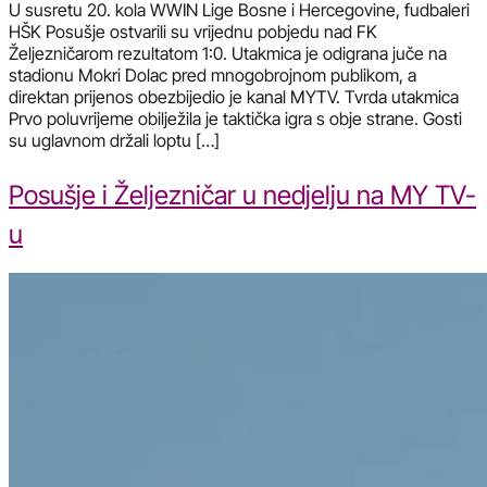
U susretu 20. kola WWIN Lige Bosne i Hercegovine, fudbaleri
HŠK Posušje ostvarili su vrijednu pobjedu nad FK
Željezničarom rezultatom 1:0. Utakmica je odigrana juče na
stadionu Mokri Dolac pred mnogobrojnom publikom, a
direktan prijenos obezbijedio je kanal MYTV. Tvrda utakmica
Prvo poluvrijeme obilježila je taktička igra s obje strane. Gosti
su uglavnom držali loptu […]
Posušje i Željezničar u nedjelju na MY TV-
u