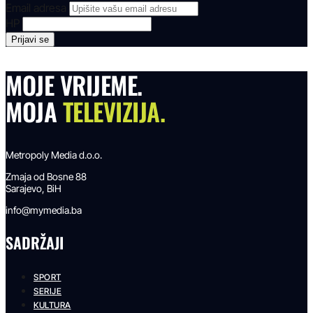
Email adresa
HP
MOJE VRIJEME.
MOJA
TELEVIZIJA.
Metropoly Media d.o.o.
Zmaja od Bosne 88
Sarajevo, BiH
info@mymedia.ba
SADRŽAJI
SPORT
SERIJE
KULTURA