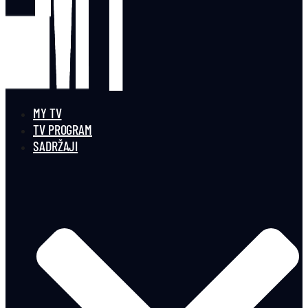
MY TV
TV PROGRAM
SADRŽAJI