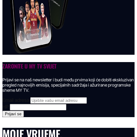
ZARONITE U
MY TV SVIJET
Prijavi se na naš newsletter i budi među prvima koji će dobiti ekskluzivan
pregled najnovijih emisija, specijalnih sadržaja i ažurirane programske
sheme MY TV.
Email adresa
HP
MOJE VRIJEME.