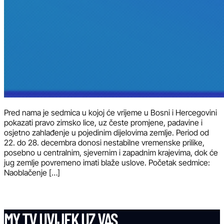
Pred nama je sedmica u kojoj će vrijeme u Bosni i Hercegovini
pokazati pravo zimsko lice, uz česte promjene, padavine i
osjetno zahlađenje u pojedinim dijelovima zemlje. Period od
22. do 28. decembra donosi nestabilne vremenske prilike,
posebno u centralnim, sjevernim i zapadnim krajevima, dok će
jug zemlje povremeno imati blaže uslove. Početak sedmice:
Naoblačenje […]
MY TV UVIJEK UZ VAS.