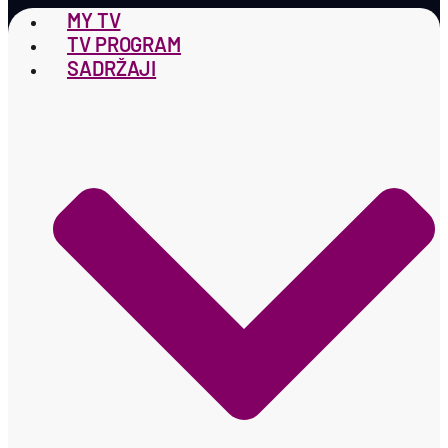
MY TV
TV PROGRAM
SADRŽAJI