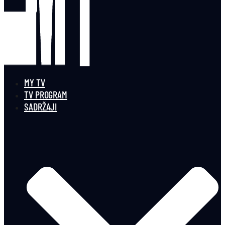
MY TV
TV PROGRAM
SADRŽAJI