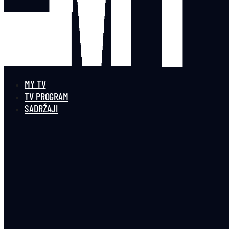
MY TV
TV PROGRAM
SADRŽAJI