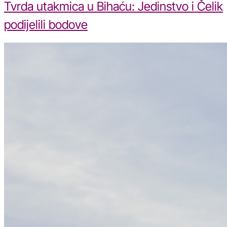
Tvrda utakmica u Bihaću: Jedinstvo i Čelik
podijelili bodove