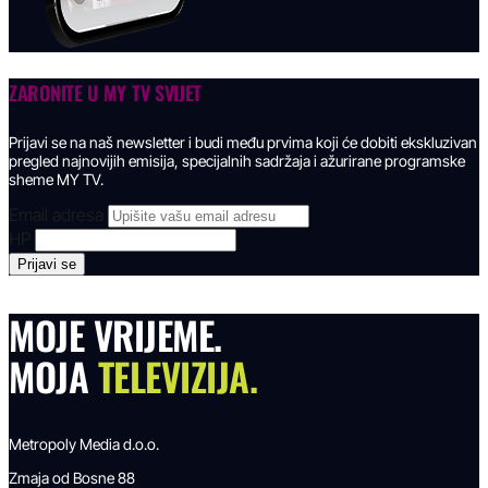
ZARONITE U
MY TV SVIJET
Prijavi se na naš newsletter i budi među prvima koji će dobiti ekskluzivan
pregled najnovijih emisija, specijalnih sadržaja i ažurirane programske
sheme MY TV.
Email adresa
HP
MOJE VRIJEME.
MOJA
TELEVIZIJA.
Metropoly Media d.o.o.
Zmaja od Bosne 88