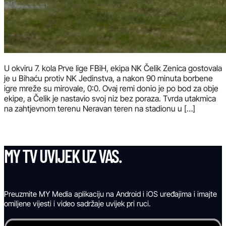
U okviru 7. kola Prve lige FBiH, ekipa NK Čelik Zenica gostovala
je u Bihaću protiv NK Jedinstva, a nakon 90 minuta borbene
igre mreže su mirovale, 0:0. Ovaj remi donio je po bod za obje
ekipe, a Čelik je nastavio svoj niz bez poraza. Tvrda utakmica
na zahtjevnom terenu Neravan teren na stadionu u […]
MY TV UVIJEK UZ VAS.
Preuzmite MY Media aplikaciju na Android i iOS uređajima i imajte
omiljene vijesti i video sadržaje uvijek pri ruci.