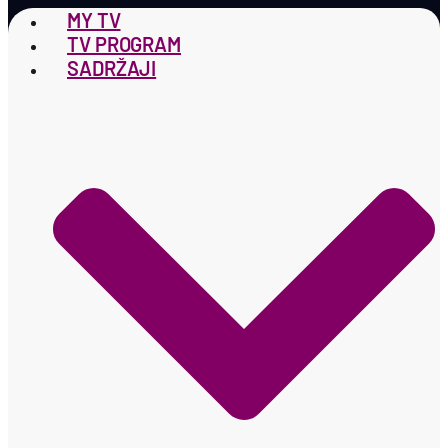
MY TV
TV PROGRAM
SADRŽAJI