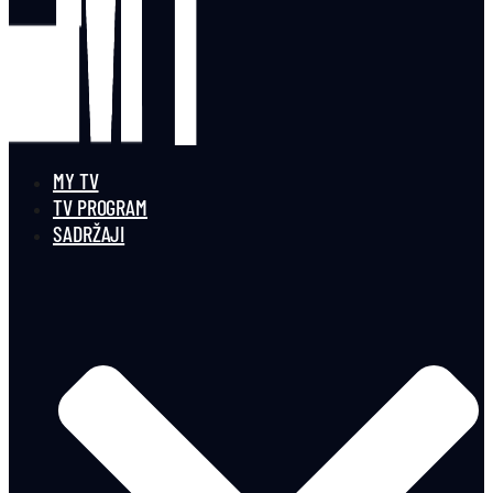
MY TV
TV PROGRAM
SADRŽAJI