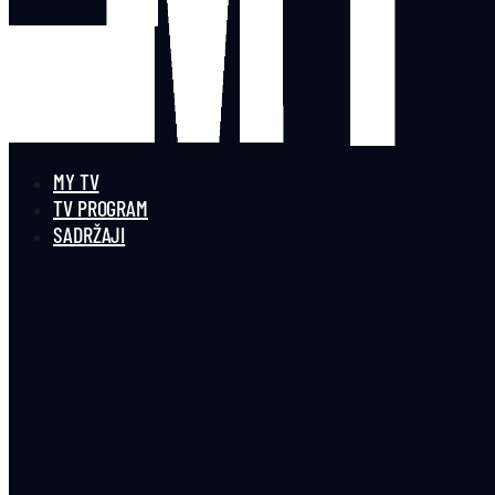
MY TV
TV PROGRAM
SADRŽAJI