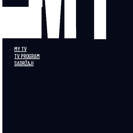
MY TV
TV PROGRAM
SADRŽAJI