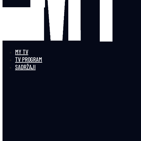
MY TV
TV PROGRAM
SADRŽAJI