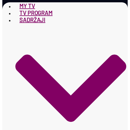
MY TV
TV PROGRAM
SADRŽAJI