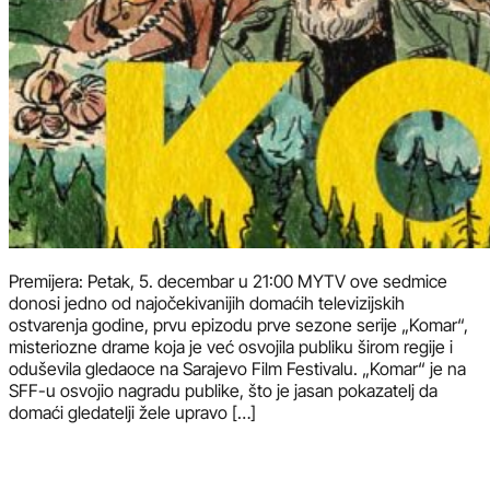
Premijera: Petak, 5. decembar u 21:00 MYTV ove sedmice
donosi jedno od najočekivanijih domaćih televizijskih
ostvarenja godine, prvu epizodu prve sezone serije „Komar“,
misteriozne drame koja je već osvojila publiku širom regije i
oduševila gledaoce na Sarajevo Film Festivalu. „Komar“ je na
SFF-u osvojio nagradu publike, što je jasan pokazatelj da
domaći gledatelji žele upravo […]