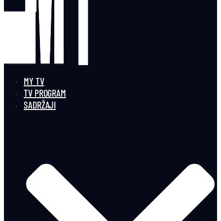
MY TV
TV PROGRAM
SADRŽAJI