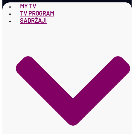
MY TV
TV PROGRAM
SADRŽAJI