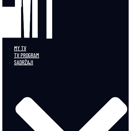
MY TV
TV PROGRAM
SADRŽAJI