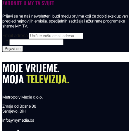
ZARONITE U
MY TV SVIJET
Prijavi se na naš newsletter i budi među prvima koji će dobiti ekskluzivan
pregled najnovijih emisija, specijalnih sadržaja i ažurirane programske
sheme MY TV.
Email adresa
HP
MOJE VRIJEME.
MOJA
TELEVIZIJA.
Metropoly Media d.o.o.
Zmaja od Bosne 88
Sarajevo, BiH
info@mymedia.ba