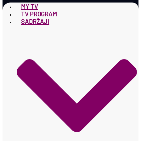
MY TV
TV PROGRAM
SADRŽAJI