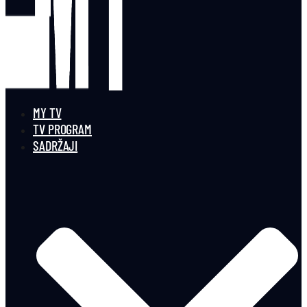
MY TV
TV PROGRAM
SADRŽAJI