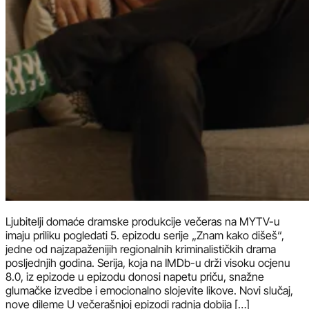
Ljubitelji domaće dramske produkcije večeras na MYTV-u
imaju priliku pogledati 5. epizodu serije „Znam kako dišeš“,
jedne od najzapaženijih regionalnih kriminalističkih drama
posljednjih godina. Serija, koja na IMDb-u drži visoku ocjenu
8.0, iz epizode u epizodu donosi napetu priču, snažne
glumačke izvedbe i emocionalno slojevite likove. Novi slučaj,
nove dileme U večerašnjoj epizodi radnja dobija […]