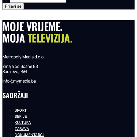
MOJE VRIJEME.
MOJA
TELEVIZIJA.
Metropoly Media d.o.o.
Zmaja od Bosne 88
Sarajevo, BiH
info@mymedia.ba
SADRŽAJI
SPORT
SERIJE
KULTURA
ZABAVA
DOKUMENTARCI