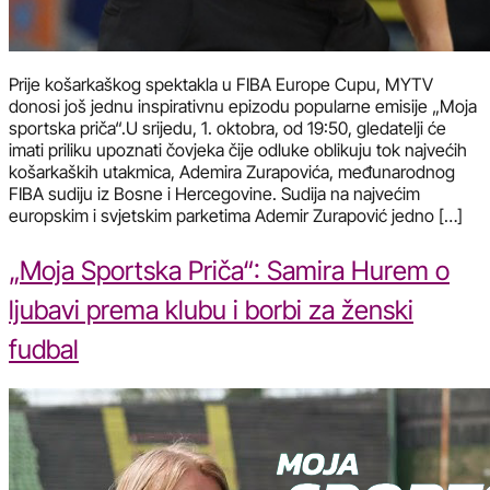
Prije košarkaškog spektakla u FIBA Europe Cupu, MYTV
donosi još jednu inspirativnu epizodu popularne emisije „Moja
sportska priča“.U srijedu, 1. oktobra, od 19:50, gledatelji će
imati priliku upoznati čovjeka čije odluke oblikuju tok najvećih
košarkaških utakmica, Ademira Zurapovića, međunarodnog
FIBA sudiju iz Bosne i Hercegovine. Sudija na najvećim
europskim i svjetskim parketima Ademir Zurapović jedno […]
„Moja Sportska Priča“: Samira Hurem o
ljubavi prema klubu i borbi za ženski
fudbal