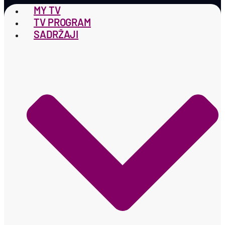
MY TV
TV PROGRAM
SADRŽAJI