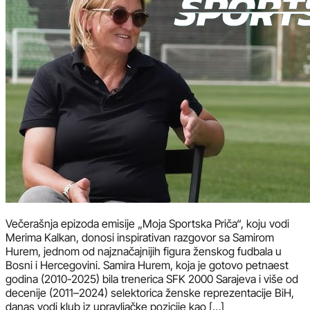
Večerašnja epizoda emisije „Moja Sportska Priča“, koju vodi
Merima Kalkan, donosi inspirativan razgovor sa Samirom
Hurem, jednom od najznačajnijih figura ženskog fudbala u
Bosni i Hercegovini. Samira Hurem, koja je gotovo petnaest
godina (2010-2025) bila trenerica SFK 2000 Sarajeva i više od
decenije (2011–2024) selektorica ženske reprezentacije BiH,
danas vodi klub iz upravljačke pozicije kao […]