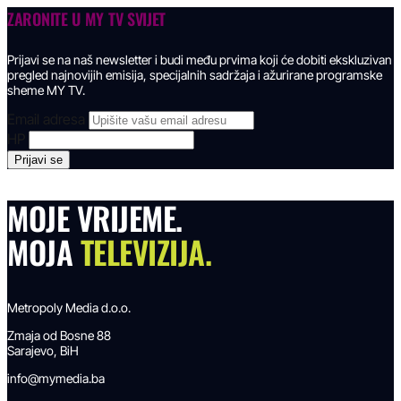
ZARONITE U
MY TV SVIJET
Prijavi se na naš newsletter i budi među prvima koji će dobiti ekskluzivan
pregled najnovijih emisija, specijalnih sadržaja i ažurirane programske
sheme MY TV.
Email adresa
HP
MOJE VRIJEME.
MOJA
TELEVIZIJA.
Metropoly Media d.o.o.
Zmaja od Bosne 88
Sarajevo, BiH
info@mymedia.ba