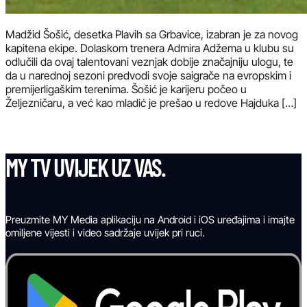
Madžid Šošić, desetka Plavih sa Grbavice, izabran je za novog
kapitena ekipe. Dolaskom trenera Admira Adžema u klubu su
odlučili da ovaj talentovani veznjak dobije značajniju ulogu, te
da u narednoj sezoni predvodi svoje saigrače na evropskim i
premijerligaškim terenima. Šošić je karijeru počeo u
Željezničaru, a već kao mladić je prešao u redove Hajduka […]
MY TV UVIJEK UZ VAS.
Preuzmite MY Media aplikaciju na Android i iOS uređajima i imajte
omiljene vijesti i video sadržaje uvijek pri ruci.