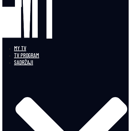
MY TV
TV PROGRAM
SADRŽAJI