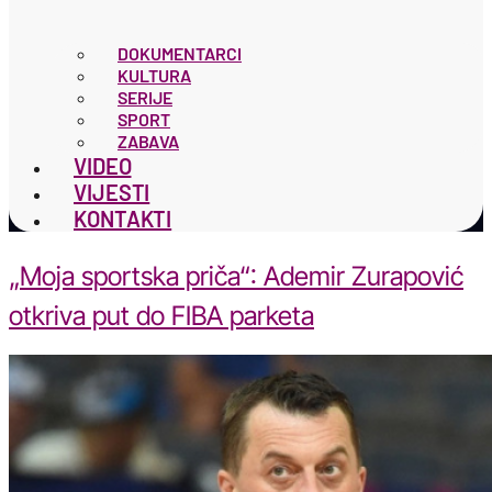
DOKUMENTARCI
KULTURA
SERIJE
SPORT
ZABAVA
VIDEO
VIJESTI
KONTAKTI
„Moja sportska priča“: Ademir Zurapović
otkriva put do FIBA parketa