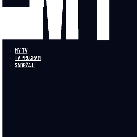
MY TV
TV PROGRAM
SADRŽAJI