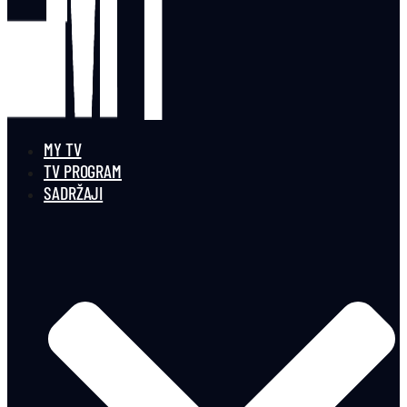
MY TV
TV PROGRAM
SADRŽAJI