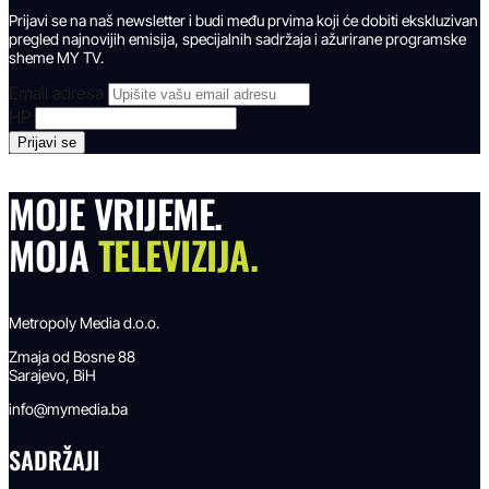
Prijavi se na naš newsletter i budi među prvima koji će dobiti ekskluzivan
pregled najnovijih emisija, specijalnih sadržaja i ažurirane programske
sheme MY TV.
Email adresa
HP
MOJE VRIJEME.
MOJA
TELEVIZIJA.
Metropoly Media d.o.o.
Zmaja od Bosne 88
Sarajevo, BiH
info@mymedia.ba
SADRŽAJI