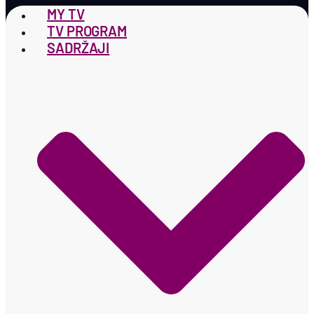
MY TV
TV PROGRAM
SADRŽAJI