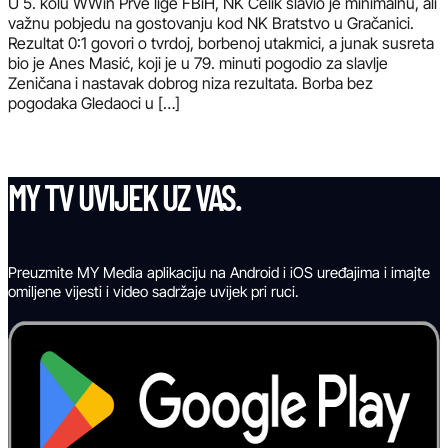
U 5. kolu WWin Prve lige FBiH, NK Čelik slavio je minimalnu, ali
važnu pobjedu na gostovanju kod NK Bratstvo u Gračanici.
Rezultat 0:1 govori o tvrdoj, borbenoj utakmici, a junak susreta
bio je Anes Masić, koji je u 79. minuti pogodio za slavlje
Zeničana i nastavak dobrog niza rezultata. Borba bez
pogodaka Gledaoci u […]
MY TV UVIJEK UZ VAS.
Preuzmite MY Media aplikaciju na Android i iOS uređajima i imajte
omiljene vijesti i video sadržaje uvijek pri ruci.