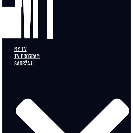
MY TV
TV PROGRAM
SADRŽAJI