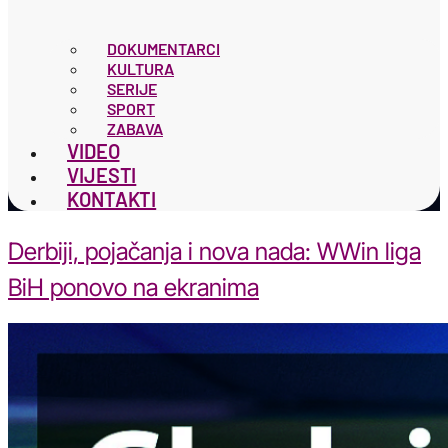
DOKUMENTARCI
KULTURA
SERIJE
SPORT
ZABAVA
VIDEO
VIJESTI
KONTAKTI
Derbiji, pojačanja i nova nada: WWin liga
BiH ponovo na ekranima