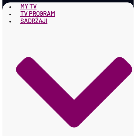
MY TV
TV PROGRAM
SADRŽAJI