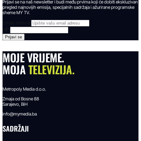
Prijavi se na naš newsletter i budi među prvima koji će dobiti ekskluzivan
pregled najnovijih emisija, specijalnih sadržaja i ažurirane programske
sheme MY TV.
Email adresa
HP
MOJE VRIJEME.
MOJA
TELEVIZIJA.
Metropoly Media d.o.o.
Zmaja od Bosne 88
Sarajevo, BiH
info@mymedia.ba
SADRŽAJI