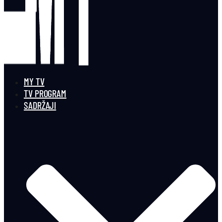
MY TV
TV PROGRAM
SADRŽAJI