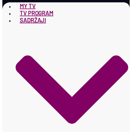
MY TV
TV PROGRAM
SADRŽAJI