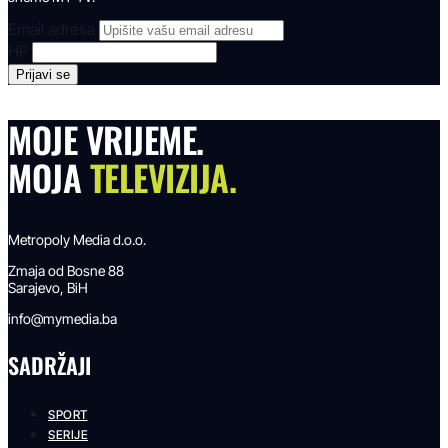
Email adresa
HP
MOJE VRIJEME.
MOJA
TELEVIZIJA.
Metropoly Media d.o.o.
Zmaja od Bosne 88
Sarajevo, BiH
info@mymedia.ba
SADRŽAJI
SPORT
SERIJE