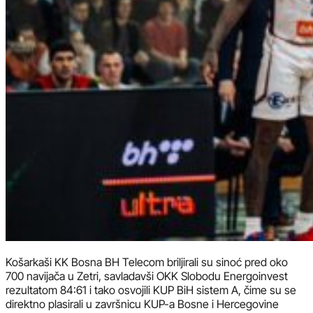
Košarkaši KK Bosna BH Telecom briljirali su sinoć pred oko
700 navijača u Zetri, savladavši OKK Slobodu Energoinvest
rezultatom 84:61 i tako osvojili KUP BiH sistem A, čime su se
direktno plasirali u završnicu KUP-a Bosne i Hercegovine