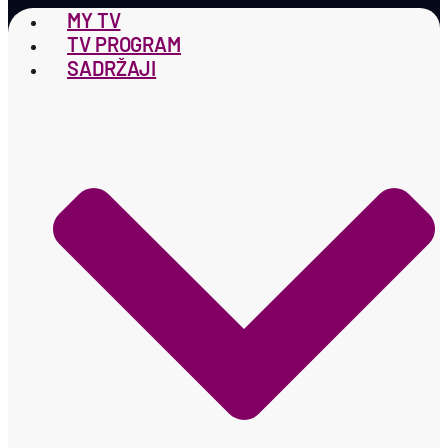
MY TV
TV PROGRAM
SADRŽAJI