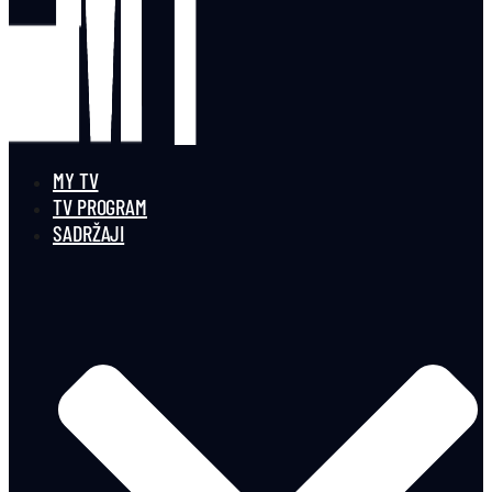
MY TV
TV PROGRAM
SADRŽAJI