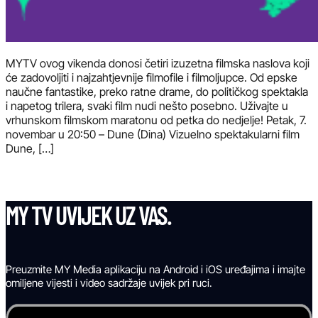
MYTV ovog vikenda donosi četiri izuzetna filmska naslova koji
će zadovoljiti i najzahtjevnije filmofile i filmoljupce. Od epske
naučne fantastike, preko ratne drame, do političkog spektakla
i napetog trilera, svaki film nudi nešto posebno. Uživajte u
vrhunskom filmskom maratonu od petka do nedjelje! Petak, 7.
novembar u 20:50 – Dune (Dina) Vizuelno spektakularni film
Dune, […]
MY TV UVIJEK UZ VAS.
Preuzmite MY Media aplikaciju na Android i iOS uređajima i imajte
omiljene vijesti i video sadržaje uvijek pri ruci.