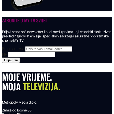
ZARONITE U
MY TV SVIJET
Prijavi se na naš newsletter i budi među prvima koji će dobiti ekskluzivan
pregled najnovijih emisija, specijalnih sadržaja i ažurirane programske
sheme MY TV.
Email adresa
HP
MOJE VRIJEME.
MOJA
TELEVIZIJA.
Metropoly Media d.o.o.
Zmaja od Bosne 88