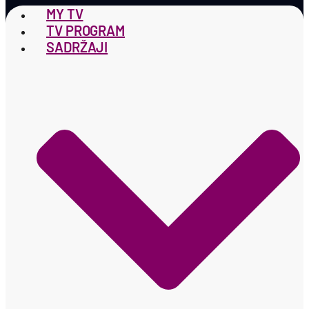
MY TV
TV PROGRAM
SADRŽAJI