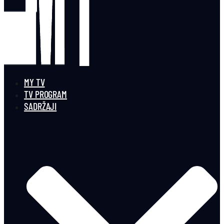
MY TV
TV PROGRAM
SADRŽAJI