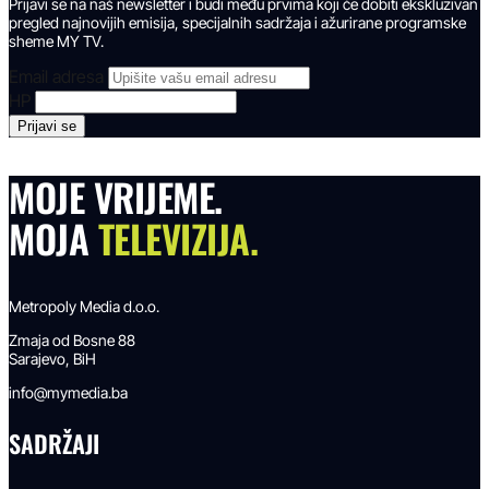
Prijavi se na naš newsletter i budi među prvima koji će dobiti ekskluzivan
pregled najnovijih emisija, specijalnih sadržaja i ažurirane programske
sheme MY TV.
Email adresa
HP
MOJE VRIJEME.
MOJA
TELEVIZIJA.
Metropoly Media d.o.o.
Zmaja od Bosne 88
Sarajevo, BiH
info@mymedia.ba
SADRŽAJI